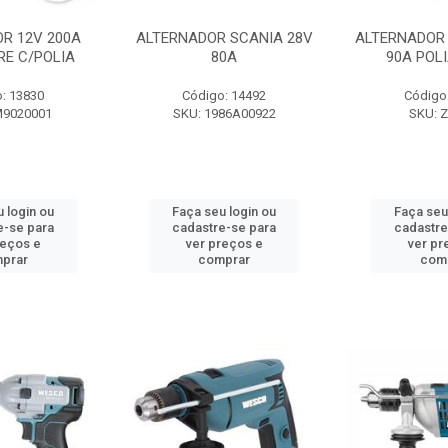
R 12V 200A
ALTERNADOR SCANIA 28V
ALTERNADOR 
RE C/POLIA
80A
90A POL
: 13830
Código: 14492
Código
M9020001
SKU: 1986A00922
SKU: 
 login ou
Faça seu login ou
Faça seu
e-se para
cadastre-se para
cadastre
reços e
ver preços e
ver pr
prar
comprar
com