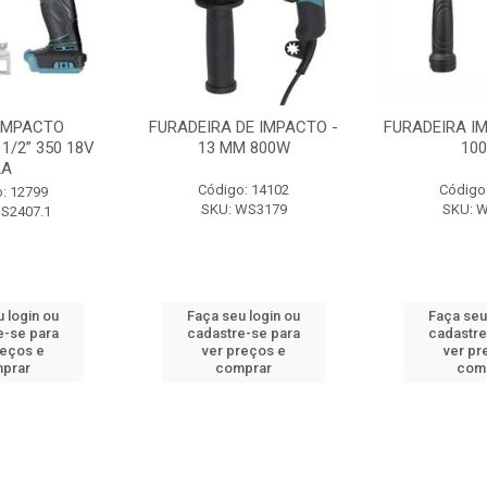
IMPACTO
FURADEIRA DE IMPACTO -
FURADEIRA I
1/2” 350 18V
13 MM 800W
10
2A
Código: 14102
Código
: 12799
SKU: WS3179
SKU: 
S2407.1
 login ou
Faça seu login ou
Faça seu
e-se para
cadastre-se para
cadastre
reços e
ver preços e
ver pr
prar
comprar
com