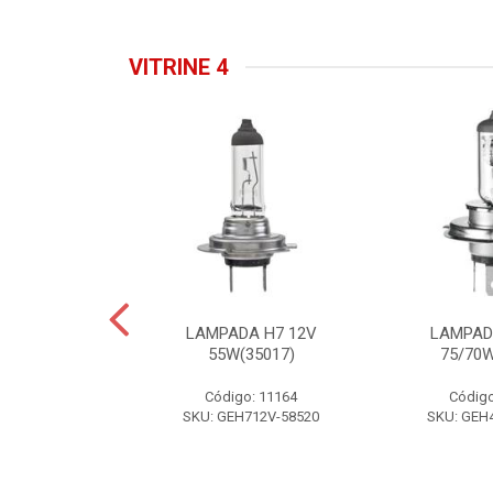
VITRINE 4
HB3 12V 60W
LAMPADA H7 12V
LAMPAD
(36474)
55W(35017)
75/70W
o: 11166
Código: 11164
Código
B312V-53060
SKU: GEH712V-58520
SKU: GEH