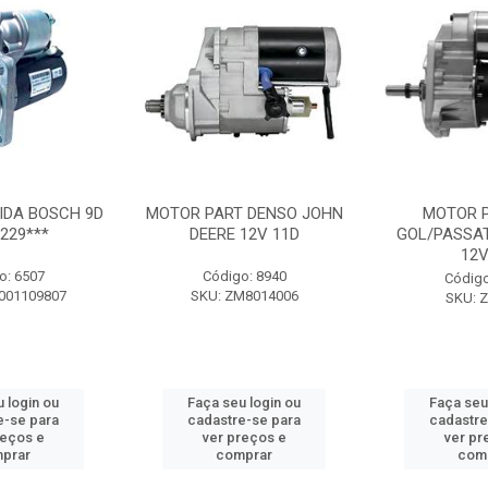
IDA BOSCH 9D
MOTOR PART DENSO JOHN
MOTOR 
229***
DEERE 12V 11D
GOL/PASSA
12V
o: 6507
Código: 8940
Código
001109807
SKU: ZM8014006
SKU: 
 login ou
Faça seu login ou
Faça seu
e-se para
cadastre-se para
cadastre
reços e
ver preços e
ver pr
prar
comprar
com