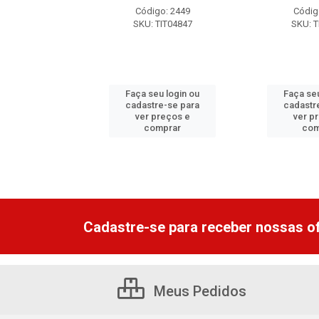
o: 15971
Código: 2449
Códig
TIT06154
SKU: TIT04847
SKU: T
u login ou
Faça seu login ou
Faça seu
e-se para
cadastre-se para
cadastr
reços e
ver preços e
ver p
mprar
comprar
com
Cadastre-se para receber nossas of
Meus Pedidos