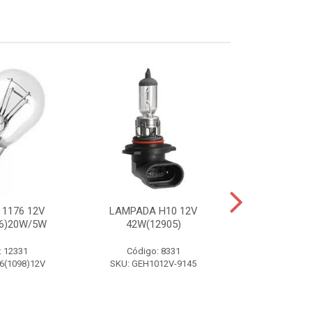
1176 12V
LAMPADA H10 12V
LAMPADA
36)20W/5W
42W(12905)
70W(3
: 12331
Código: 8331
Código:
6(1098)12V
SKU: GEH1012V-9145
SKU: GEH7