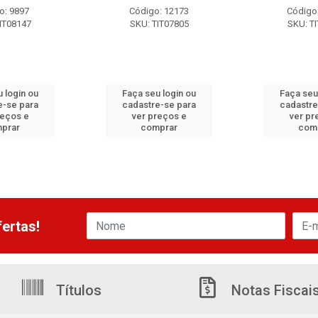
o: 9897
Código: 12173
Código
IT08147
SKU: TIT07805
SKU: T
 login ou
Faça seu login ou
Faça seu
e-se para
cadastre-se para
cadastre
reços e
ver preços e
ver pr
prar
comprar
com
ertas!
Títulos
Notas Fiscai