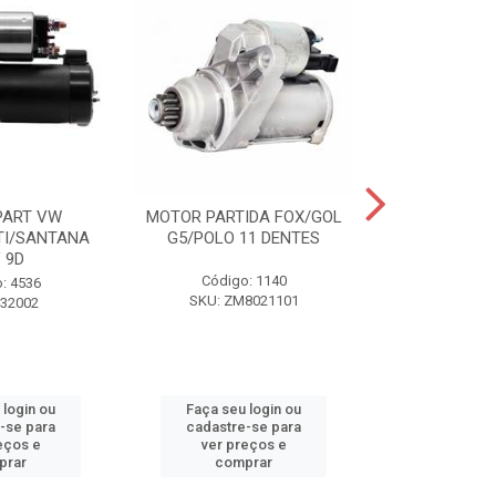
PART VW
MOTOR PARTIDA FOX/GOL
MOTOR PAR
TI/SANTANA
G5/POLO 11 DENTES
G5/G6 GOLF
 9D
Código: 1140
Código
: 4536
SKU: ZM8021101
SKU: 198
Z32002
 login ou
Faça seu login ou
Faça seu 
-se para
cadastre-se para
cadastre
eços e
ver preços e
ver pr
prar
comprar
comp