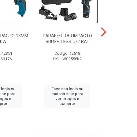
MPACTO 13MM
PARAF/FURAD.IMPACTO
PARAFUSADE
00W
BRUSH LESS C/2 BAT
IMPAC 18V
: 12351
Código: 12618
Código:
WS3176
SKU: WS2558K2
SKU: WS
 login ou
Faça seu login ou
Faça seu 
-se para
cadastre-se para
cadastre
eços e
ver preços e
ver pr
prar
comprar
comp