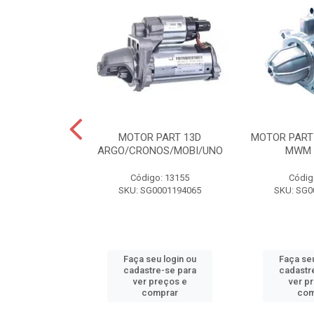
T BOSCH 10D
MOTOR PART 13D
MOTOR PART
RD CARGO
ARGO/CRONOS/MOBI/UNO
MWM 
o: 14736
Código: 13155
Códig
 Z31032
SKU: SG0001194065
SKU: SG0
u login ou
Faça seu login ou
Faça seu
e-se para
cadastre-se para
cadastr
reços e
ver preços e
ver p
mprar
comprar
com