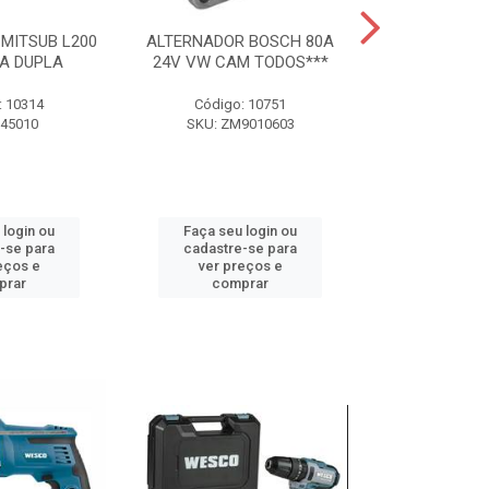
MITSUB L200
ALTERNADOR BOSCH 80A
ALTERNADOR 
IA DUPLA
24V VW CAM TODOS***
M
: 10314
Código: 10751
Código:
Z45010
SKU: ZM9010603
SKU: 198
 login ou
Faça seu login ou
Faça seu 
-se para
cadastre-se para
cadastre
eços e
ver preços e
ver pr
prar
comprar
comp