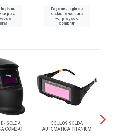
 login ou
Faça seu login ou
Faça seu 
-se para
cadastre-se para
cadastre
eços e
ver preços e
ver pr
prar
comprar
comp
D/ SOLDA
OCULOS SOLDA
SOPRADOR E
CA COMBAT
AUTOMATICA TITANIUM
BATERIA