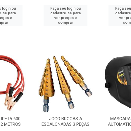
 login ou
Faça seu login ou
Faça seu
e-se para
cadastre-se para
cadastre
reços e
ver preços e
ver pr
prar
comprar
com
UPETA 600
JOGO BROCAS A
MASCARA 
 2 METROS
ESCALONADAS 3 PEÇAS
AUTOMATI