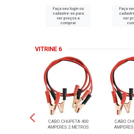
u login ou
Faça seu login ou
Faça seu
e-se para
cadastre-se para
cadastr
reços e
ver preços e
ver p
mprar
comprar
com
VITRINE 6
E ASPIRADOR
CABO CHUPETA 400
CABO CH
A 1,5 AP
AMPERES 2 METROS
AMPERES