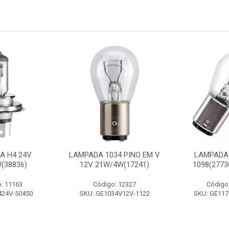
A H4 24V
LAMPADA 1034 PINO EM V
LAMPADA 
(38836)
12V 21W/4W(17241)
1098(277
: 11163
Código: 12327
Código
424V-50450
SKU: GE1034V12V-1122
SKU: GE117