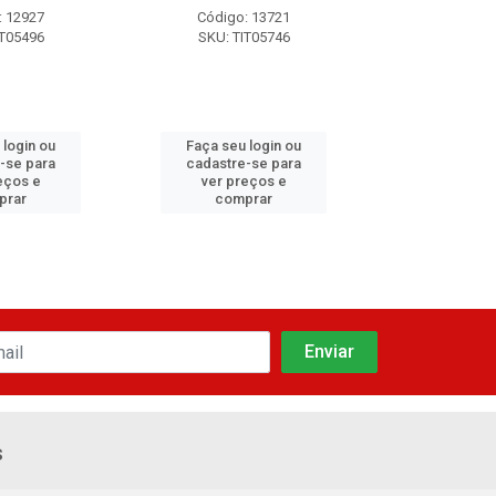
: 12927
Código: 13721
Código:
IT05496
SKU: TIT05746
SKU: TI
 login ou
Faça seu login ou
Faça seu 
-se para
cadastre-se para
cadastre
eços e
ver preços e
ver pr
prar
comprar
comp
s