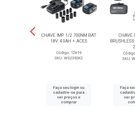
IRA/FURAD 10
CHAVE IMP 1/2 700NM BAT
CHAVE 
 12 V
18V 4.0AH + ACES
BRUSHLESS 
o: 5437
Código: 12619
Código
 WS2556
SKU: WS2392K2
SKU: W
u login ou
Faça seu login ou
Faça seu
e-se para
cadastre-se para
cadastr
reços e
ver preços e
ver p
mprar
comprar
com