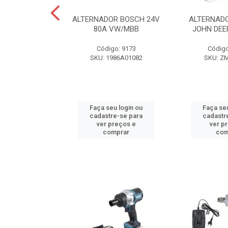
OR 24V 80A
ALTERNADOR BOSCH 24V
ALTERNADO
7/21/24/310
80A VW/MBB
JOHN DEE
o: 1618
Código: 9173
Código
M9030001
SKU: 1986A01082
SKU: Z
u login ou
Faça seu login ou
Faça seu
e-se para
cadastre-se para
cadastr
reços e
ver preços e
ver p
mprar
comprar
com