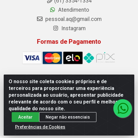
(61) 3354-1334
Atendimento
pessoal.aq@gmail.com
Instagram
Formas de Pagamento
O nosso site coleta cookies próprios e de
Auto Qualidade Comercio de Pecas LTDA - Quadra Qi 23, S/N,
terceiros para proporcionar uma experiência
Lote 05/06 - Taguatinga, Brasília/DF - CEP 72.135-230 - CNPJ
personalizada ao usuário, apresentar publicidade
72.617.459/0001-40
relevante de acordo com o seu perfil e melhorar a
qualidade do nosso site.
Aceitar
Negar não essenciais
Preferências de Cookies