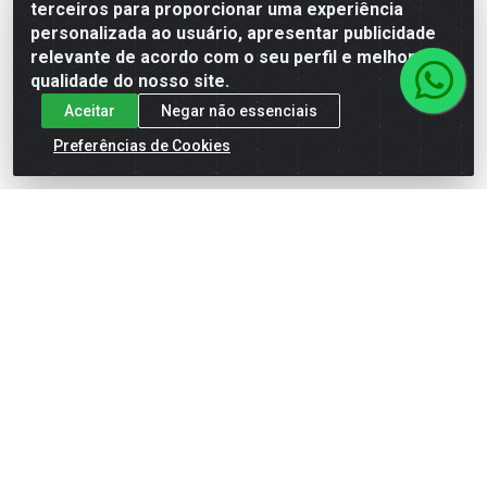
terceiros para proporcionar uma experiência
personalizada ao usuário, apresentar publicidade
relevante de acordo com o seu perfil e melhorar a
qualidade do nosso site.
Aceitar
Negar não essenciais
Preferências de Cookies
INDUZIDO MARELLI
INDUZIDO MITSUBISHI
PALIO/TEMPRA
TUCSON/KIA/MITSUBI
Código: 1232
Código: 15357
Embalagem: PC1
Embalagem: PC1
SKU: AM20127
SKU: Z24013
Faça seu login ou
Faça seu login ou
cadastre-se para
cadastre-se para
ver preços e
ver preços e
comprar
comprar