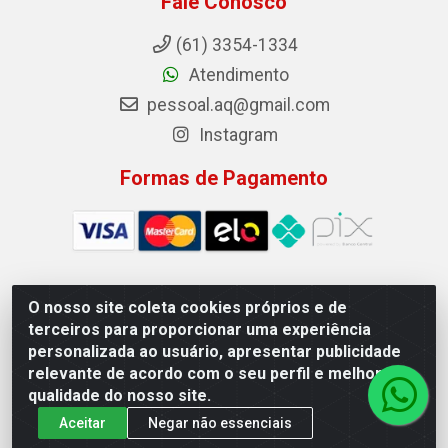
Fale Conosco
(61) 3354-1334
Atendimento
pessoal.aq@gmail.com
Instagram
Formas de Pagamento
O nosso site coleta cookies próprios e de
Auto Qualidade Comercio de Pecas LTDA - Quadra Qi 23, S/N,
terceiros para proporcionar uma experiência
Lote 05/06 - Taguatinga, Brasília/DF - CEP 72.135-230 - CNPJ
personalizada ao usuário, apresentar publicidade
72.617.459/0001-40
relevante de acordo com o seu perfil e melhorar a
qualidade do nosso site.
Aceitar
Negar não essenciais