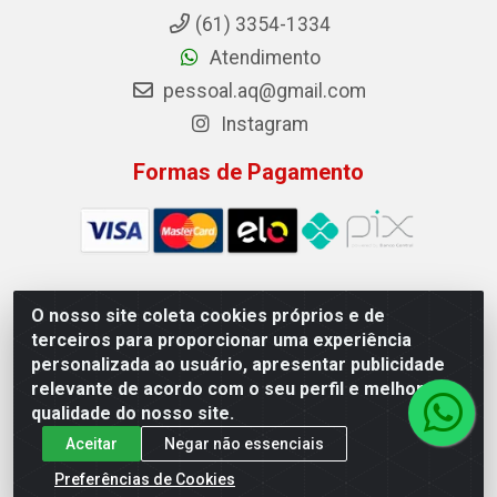
(61) 3354-1334
Atendimento
pessoal.aq@gmail.com
Instagram
Formas de Pagamento
O nosso site coleta cookies próprios e de
Auto Qualidade Comercio de Pecas LTDA - Quadra Qi 23, S/N,
terceiros para proporcionar uma experiência
Lote 05/06 - Taguatinga, Brasília/DF - CEP 72.135-230 - CNPJ
personalizada ao usuário, apresentar publicidade
72.617.459/0001-40
relevante de acordo com o seu perfil e melhorar a
qualidade do nosso site.
Aceitar
Negar não essenciais
Preferências de Cookies