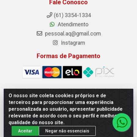
Fale Conosco
(61) 3354-1334
Atendimento
pessoal.aq@gmail.com
Instagram
Formas de Pagamento
O nosso site coleta cookies próprios e de
Auto Qualidade Comercio de Pecas LTDA - Quadra Qi 23, S/N,
terceiros para proporcionar uma experiência
Lote 05/06 - Taguatinga, Brasília/DF - CEP 72.135-230 - CNPJ
personalizada ao usuário, apresentar publicidade
72.617.459/0001-40
relevante de acordo com o seu perfil e melhorar a
qualidade do nosso site.
Aceitar
Negar não essenciais