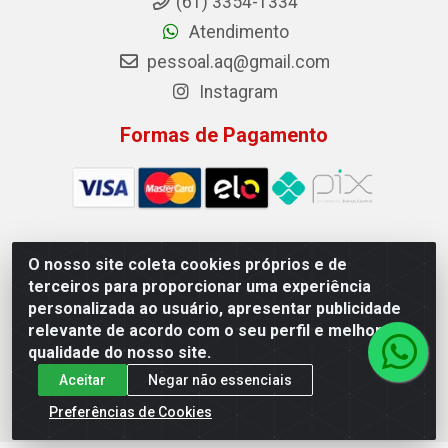
(61) 3354-1334
Atendimento
pessoal.aq@gmail.com
Instagram
Formas de Pagamento
O nosso site coleta cookies próprios e de
Auto Qualidade Comercio de Pecas LTDA - Quadra Qi 23, S/N,
terceiros para proporcionar uma experiência
Lote 05/06 - Taguatinga, Brasília/DF - CEP 72.135-230 - CNPJ
personalizada ao usuário, apresentar publicidade
72.617.459/0001-40
relevante de acordo com o seu perfil e melhorar a
qualidade do nosso site.
Aceitar
Negar não essenciais
Preferências de Cookies