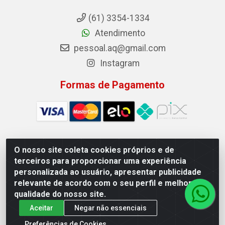
(61) 3354-1334
Atendimento
pessoal.aq@gmail.com
Instagram
Formas de Pagamento
O nosso site coleta cookies próprios e de
Auto Qualidade Comercio de Pecas LTDA - Quadra Qi 23, S/N,
terceiros para proporcionar uma experiência
Lote 05/06 - Taguatinga, Brasília/DF - CEP 72.135-230 - CNPJ
personalizada ao usuário, apresentar publicidade
72.617.459/0001-40
relevante de acordo com o seu perfil e melhorar a
qualidade do nosso site.
Aceitar
Negar não essenciais
Preferências de Cookies