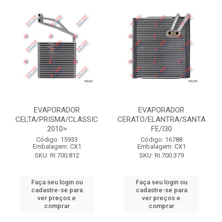
EVAPORADOR
EVAPORADOR
CELTA/PRISMA/CLASSIC
CERATO/ELANTRA/SANTA
2010>
FE/I30
Código: 15933
Código: 16788
Embalagem: CX1
Embalagem: CX1
SKU: RI.700.812
SKU: RI.700.379
Faça seu login ou
Faça seu login ou
cadastre-se para
cadastre-se para
ver preços e
ver preços e
comprar
comprar