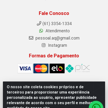
Fale Conosco
(61) 3354-1334
Atendimento
pessoal.aq@gmail.com
Instagram
Formas de Pagamento
O nosso site coleta cookies próprios e de
Auto Qualidade Comercio de Pecas LTDA - Quadra Qi 23, S/N,
terceiros para proporcionar uma experiência
Lote 05/06 - Taguatinga, Brasília/DF - CEP 72.135-230 - CNPJ
personalizada ao usuário, apresentar publicidade
72.617.459/0001-40
relevante de acordo com o seu perfil e melhorar a