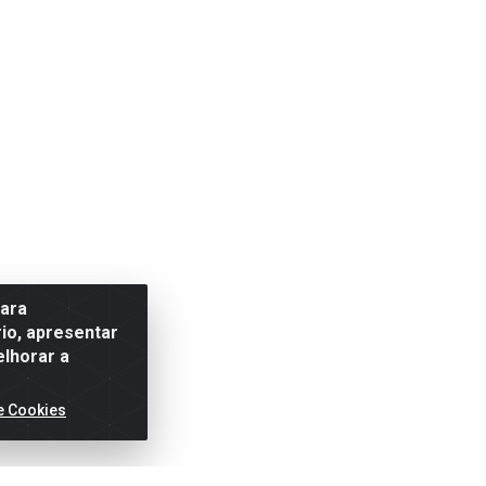
para
io, apresentar
elhorar a
e Cookies