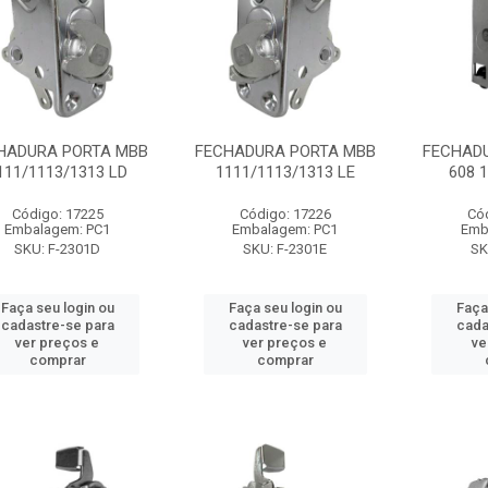
HADURA PORTA MBB
FECHADURA PORTA MBB
FECHAD
111/1113/1313 LD
1111/1113/1313 LE
608 
Código: 17225
Código: 17226
Có
Embalagem: PC1
Embalagem: PC1
Emb
SKU: F-2301D
SKU: F-2301E
SK
Faça seu login ou
Faça seu login ou
Faça
cadastre-se para
cadastre-se para
cada
ver preços e
ver preços e
ve
comprar
comprar