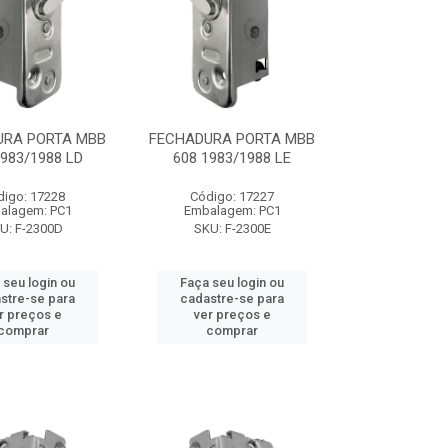
URA PORTA MBB
FECHADURA PORTA MBB
1983/1988 LD
608 1983/1988 LE
digo: 17228
Código: 17227
alagem: PC1
Embalagem: PC1
U: F-2300D
SKU: F-2300E
 seu login ou
Faça seu login ou
stre-se para
cadastre-se para
r preços e
ver preços e
comprar
comprar