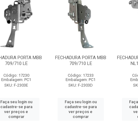
HADURA PORTA MBB
FECHADURA PORTA MBB
FECHADU
709/710 LE
709/710 LE
NL1
Código: 17230
Código: 17233
Có
Embalagem: PC1
Embalagem: PC1
Emb
SKU: F-2303E
SKU: F-2303D
SK
Faça seu login ou
Faça seu login ou
Faça
cadastre-se para
cadastre-se para
cada
ver preços e
ver preços e
ve
comprar
comprar