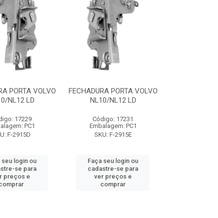
RA PORTA VOLVO
FECHADURA PORTA VOLVO
0/NL12 LD
NL10/NL12 LD
digo: 17229
Código: 17231
alagem: PC1
Embalagem: PC1
U: F-2915D
SKU: F-2915E
 seu login ou
Faça seu login ou
stre-se para
cadastre-se para
r preços e
ver preços e
comprar
comprar