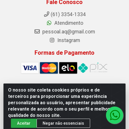
Fale Conosco
(61) 3354-1334
Atendimento
pessoal.aq@gmail.com
Instagram
Formas de Pagamento
O nosso site coleta cookies próprios e de
Auto Qualidade Comercio de Pecas LTDA - Quadra Qi 23, S/N,
terceiros para proporcionar uma experiência
Lote 05/06 - Taguatinga, Brasília/DF - CEP 72.135-230 - CNPJ
personalizada ao usuário, apresentar publicidade
72.617.459/0001-40
relevante de acordo com o seu perfil e melhorar a
qualidade do nosso site.
Aceitar
Negar não essenciais