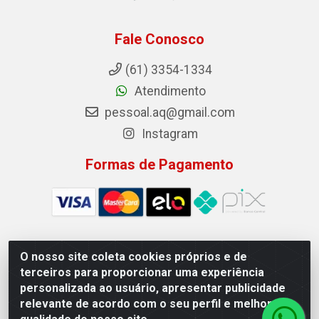
Fale Conosco
(61) 3354-1334
Atendimento
pessoal.aq@gmail.com
Instagram
Formas de Pagamento
O nosso site coleta cookies próprios e de
Auto Qualidade Comercio de Pecas LTDA - Quadra Qi 23, S/N,
terceiros para proporcionar uma experiência
Lote 05/06 - Taguatinga, Brasília/DF - CEP 72.135-230 - CNPJ
personalizada ao usuário, apresentar publicidade
72.617.459/0001-40
relevante de acordo com o seu perfil e melhorar a