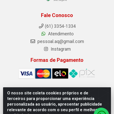
Fale Conosco
(61) 3354-1334
Atendimento
pessoal.aq@gmail.com
Instagram
Formas de Pagamento
O nosso site coleta cookies próprios e de
Auto Qualidade Comercio de Pecas LTDA - Quadra Qi 23, S/N,
terceiros para proporcionar uma experiência
Lote 05/06 - Taguatinga, Brasília/DF - CEP 72.135-230 - CNPJ
personalizada ao usuário, apresentar publicidade
72.617.459/0001-40
relevante de acordo com o seu perfil e melhorar a