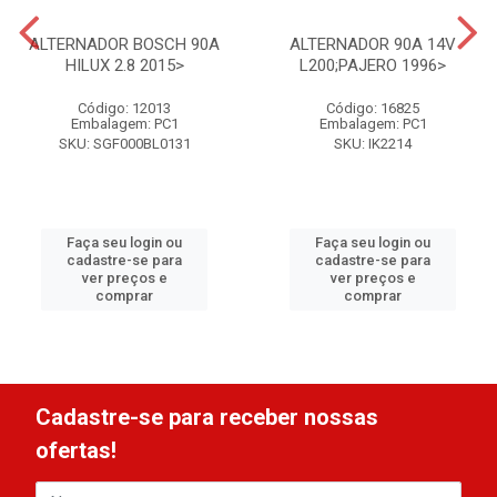
ALTERNADOR BOSCH 90A
ALTERNADOR 90A 14V
HILUX 2.8 2015>
L200;PAJERO 1996>
Código: 12013
Código: 16825
Embalagem: PC1
Embalagem: PC1
SKU: SGF000BL0131
SKU: IK2214
Faça seu login ou
Faça seu login ou
cadastre-se para
cadastre-se para
ver preços e
ver preços e
comprar
comprar
Cadastre-se para receber nossas
ofertas!