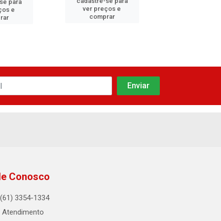
cadastre-se para
cadastre-se
se para
ver preços e
ver preços
ços e
comprar
compra
rar
le Conosco
(61) 3354-1334
Atendimento