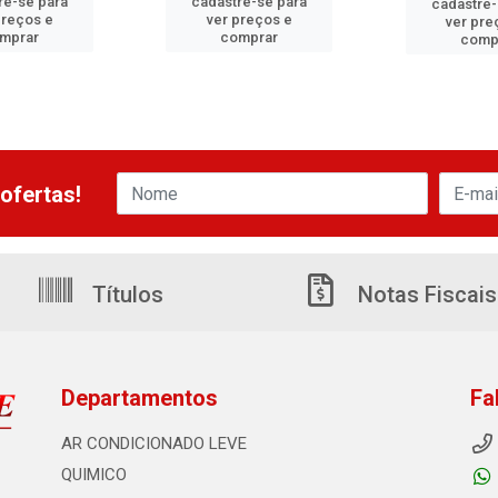
re-se para
cadastre-se para
cadastre-
preços e
ver preços e
ver pre
mprar
comprar
comp
ofertas!
Títulos
Notas Fiscais
Departamentos
Fa
AR CONDICIONADO LEVE
QUIMICO