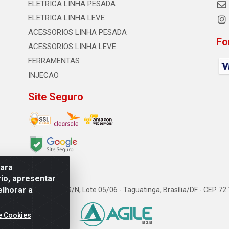
ELETRICA LINHA PESADA
ELETRICA LINHA LEVE
ACESSORIOS LINHA PESADA
Fo
ACESSORIOS LINHA LEVE
FERRAMENTAS
INJECAO
Site Seguro
para
io, apresentar
elhorar a
TDA - Quadra Qi 23, S/N, Lote 05/06 - Taguatinga, Brasília/DF - CEP 7
e Cookies