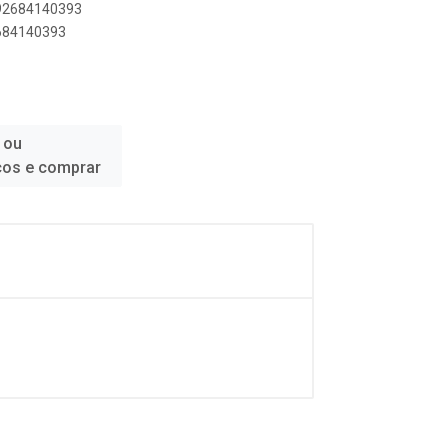
892684140393
2684140393
 ou
ços e comprar