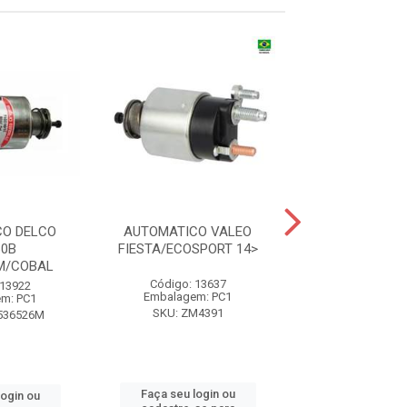
CO DELCO
AUTOMATICO VALEO
AUTOMATICO
60B
FIESTA/ECOSPORT 14>
PG260 CELTA
SM/COBAL
Código: 13637
Código: 97
 13922
Embalagem: PC1
Embalagem:
m: PC1
SKU: ZM4391
SKU: DR1052
536526M
Faça seu login ou
Faça seu log
login ou