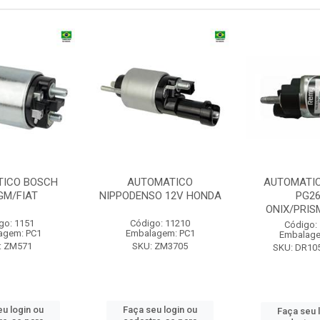
TICO BOSCH
AUTOMATICO
AUTOMATI
GM/FIAT
NIPPODENSO 12V HONDA
PG2
ONIX/PRI
go: 1151
Código: 11210
Código:
agem: PC1
Embalagem: PC1
Embalage
: ZM571
SKU: ZM3705
SKU: DR10
eu login ou
Faça seu login ou
Faça seu 