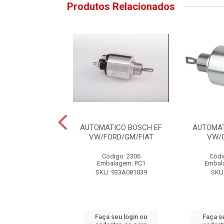
Produtos Relacionados
TICO BOSCH UNO
AUTOMATICO BOSCH EF
AUTOMA
OMY/PALIO/W
VW/FORD/GM/FIAT
VW/
digo: 13649
Código: 2306
Códi
alagem: PC1
Embalagem: PC1
Embal
: F00ASH0127
SKU: 933A081039
SKU
 seu login ou
Faça seu login ou
Faça s