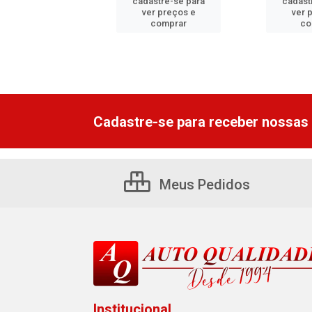
astre-se para
cadastre-se para
cadast
er preços e
ver preços e
ver 
comprar
comprar
co
Cadastre-se para receber nossas 
Meus Pedidos
Institucional