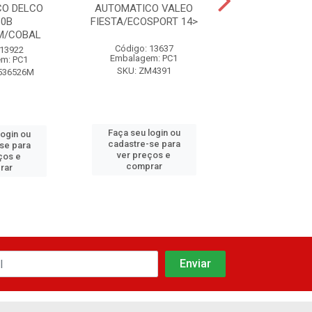
CO DELCO
AUTOMATICO VALEO
AUTOMATICO
60B
FIESTA/ECOSPORT 14>
PG260 CELTA
SM/COBAL
Código: 13637
Código: 97
 13922
Embalagem: PC1
Embalagem:
m: PC1
SKU: ZM4391
SKU: DR1052
536526M
Faça seu login ou
Faça seu log
login ou
cadastre-se para
cadastre-se
se para
ver preços e
ver preços
ços e
comprar
compra
rar