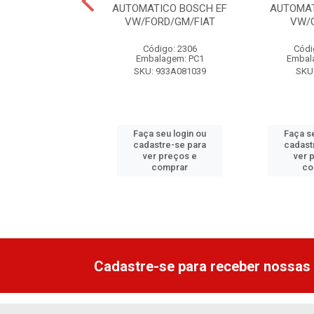
TICO BOSCH UNO
AUTOMATICO BOSCH EF
AUTOMA
OMY/PALIO/W
VW/FORD/GM/FIAT
VW/
digo: 13649
Código: 2306
Códi
alagem: PC1
Embalagem: PC1
Embal
: F00ASH0127
SKU: 933A081039
SKU
 seu login ou
Faça seu login ou
Faça s
astre-se para
cadastre-se para
cadast
er preços e
ver preços e
ver 
comprar
comprar
co
Cadastre-se para receber nossas 