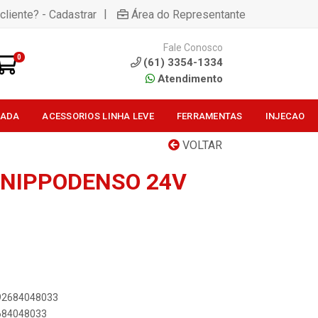
|
cliente? - Cadastrar
Área do Representante
Fale Conosco
0
(61) 3354-1334
Atendimento
SADA
ACESSORIOS LINHA LEVE
FERRAMENTAS
INJECAO
VOLTAR
NIPPODENSO 24V
892684048033
2684048033