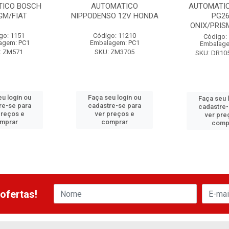
TICO BOSCH
AUTOMATICO
AUTOMATI
GM/FIAT
NIPPODENSO 12V HONDA
PG2
ONIX/PRI
go: 1151
Código: 11210
Código:
agem: PC1
Embalagem: PC1
Embalage
: ZM571
SKU: ZM3705
SKU: DR10
eu login ou
Faça seu login ou
Faça seu 
re-se para
cadastre-se para
cadastre-
preços e
ver preços e
ver pre
mprar
comprar
comp
ofertas!