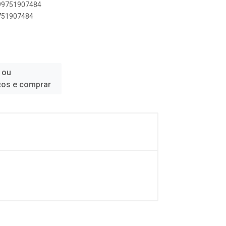
899751907484
9751907484
 ou
ços e comprar