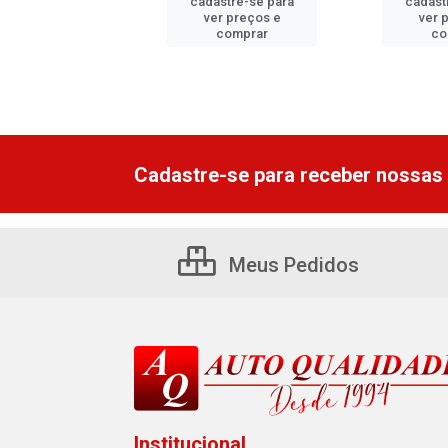
astre-se para
cadastre-se para
cadast
er preços e
ver preços e
ver 
comprar
comprar
co
Cadastre-se para receber nossas 
Meus Pedidos
Institucional