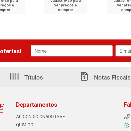
re-se para
cadastre-se para
cadastre-
preços e
ver preços e
ver pre
mprar
comprar
comp
ofertas!
Títulos
Notas Fiscais
Departamentos
Fa
AR CONDICIONADO LEVE
QUIMICO