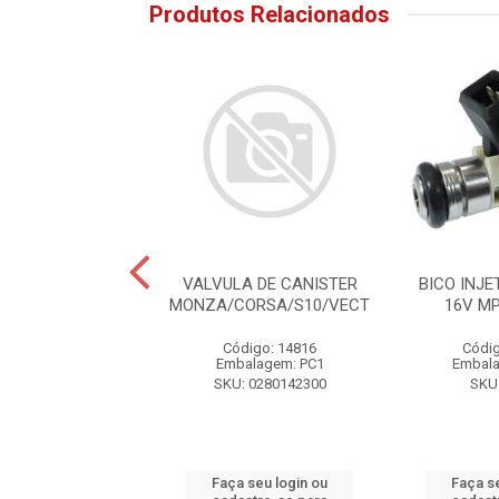
Produtos Relacionados
ETOR FOX/GOL 1.0
VALVULA DE CANISTER
BICO INJE
FLEX
MONZA/CORSA/S10/VECT
16V MP
ódigo: 7331
Código: 14816
Códig
alagem: PC1
Embalagem: PC1
Embala
U: STKM170
SKU: 0280142300
SKU:
 seu login ou
Faça seu login ou
Faça s