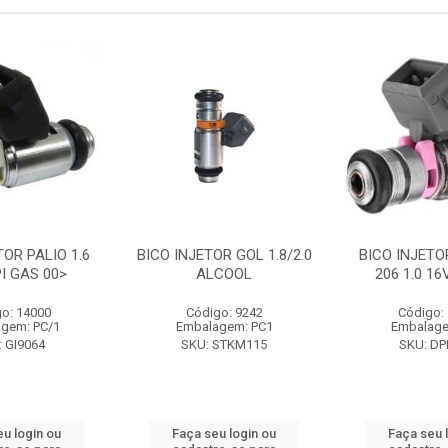
TOR PALIO 1.6
BICO INJETOR GOL 1.8/2.0
BICO INJETO
I GAS 00>
ALCOOL
206 1.0 16
o: 14000
Código: 9242
Código:
gem: PC/1
Embalagem: PC1
Embalage
 GI9064
SKU: STKM115
SKU: DP
eu login ou
Faça seu login ou
Faça seu 