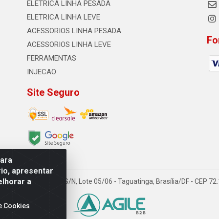
ELETRICA LINHA PESADA
ELETRICA LINHA LEVE
ACESSORIOS LINHA PESADA
Fo
ACESSORIOS LINHA LEVE
FERRAMENTAS
INJECAO
Site Seguro
para
io, apresentar
elhorar a
TDA - Quadra Qi 23, S/N, Lote 05/06 - Taguatinga, Brasília/DF - CEP 7
e Cookies