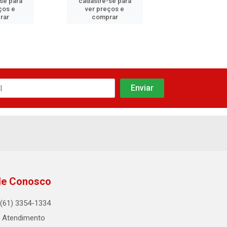
se para
cadastre-se para
cadastre-se
ços e
ver preços e
ver preços
rar
comprar
compra
le Conosco
(61) 3354-1334
Atendimento