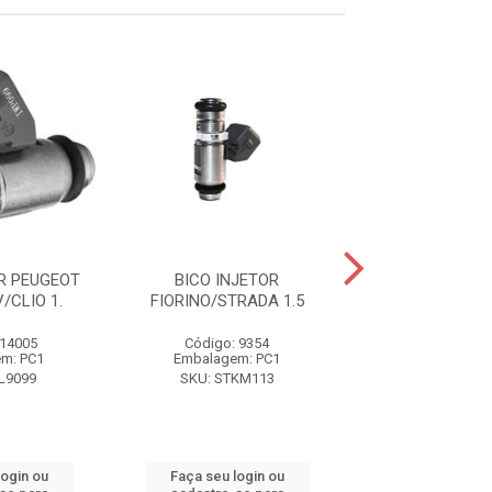
R PEUGEOT
BICO INJETOR
BICO INJETOR P
V/CLIO 1.
FIORINO/STRADA 1.5
16V 02
 14005
Código: 9354
Código: 9
m: PC1
Embalagem: PC1
Embalagem:
L9099
SKU: STKM113
SKU: STKM
login ou
Faça seu login ou
Faça seu log