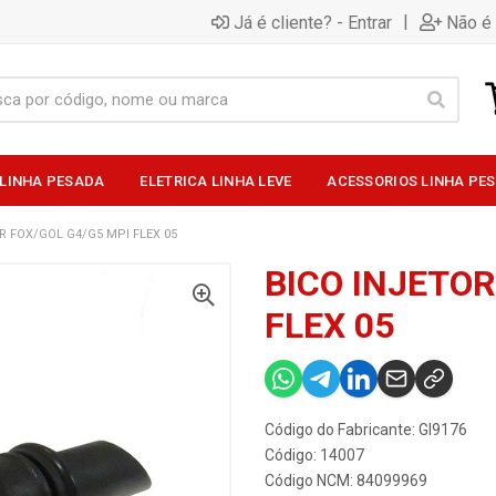
|
Já é cliente? - Entrar
Não é 
 LINHA PESADA
ELETRICA LINHA LEVE
ACESSORIOS LINHA PE
R FOX/GOL G4/G5 MPI FLEX 05
BICO INJETOR
FLEX 05
Código do Fabricante: GI9176
Código: 14007
Código NCM: 84099969