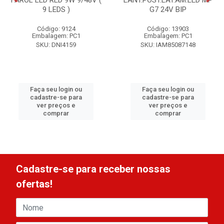
FAROL LED RED 9W 9/48V (
LANT.POST.LAT.AM.LED MP
9 LEDS )
G7 24V BIP
Código: 9124
Código: 13903
Embalagem: PC1
Embalagem: PC1
SKU: DNI4159
SKU: IAM85087148
Faça seu login ou
Faça seu login ou
cadastre-se para
cadastre-se para
ver preços e
ver preços e
comprar
comprar
Cadastre-se para receber nossas
ofertas!