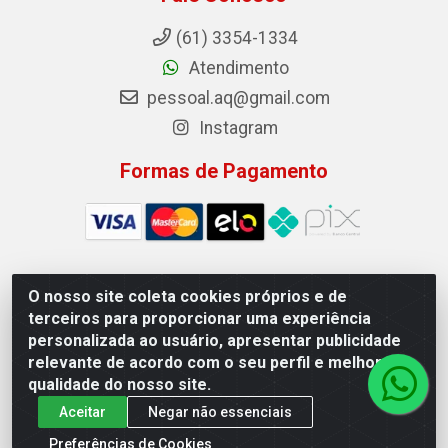
(61) 3354-1334
Atendimento
pessoal.aq@gmail.com
Instagram
Formas de Pagamento
O nosso site coleta cookies próprios e de
Auto Qualidade Comercio de Pecas LTDA - Quadra Qi
terceiros para proporcionar uma experiência
23, S/N, Lote 05/06 - Taguatinga, Brasília/DF - CEP
personalizada ao usuário, apresentar publicidade
72.135-230 - CNPJ 72.617.459/0001-40
relevante de acordo com o seu perfil e melhorar a
qualidade do nosso site.
Aceitar
Negar não essenciais
Preferências de Cookies