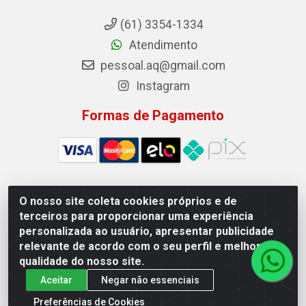
(61) 3354-1334
Atendimento
pessoal.aq@gmail.com
Instagram
Formas de Pagamento
O nosso site coleta cookies próprios e de
Auto Qualidade Comercio de Pecas LTDA - Quadra Qi
terceiros para proporcionar uma experiência
23, S/N, Lote 05/06 - Taguatinga, Brasília/DF - CEP
personalizada ao usuário, apresentar publicidade
72.135-230 - CNPJ 72.617.459/0001-40
relevante de acordo com o seu perfil e melhorar a
qualidade do nosso site.
Aceitar
Negar não essenciais
Preferências de Cookies