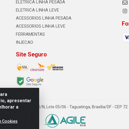
ELETRICA LINHA PESADA
ELETRICA LINHA LEVE
ACESSORIOS LINHA PESADA
Fo
ACESSORIOS LINHA LEVE
FERRAMENTAS
INJECAO
Site Seguro
para
io, apresentar
elhorar a
TDA - Quadra Qi 23, S/N, Lote 05/06 - Taguatinga, Brasília/DF - CEP 7
e Cookies