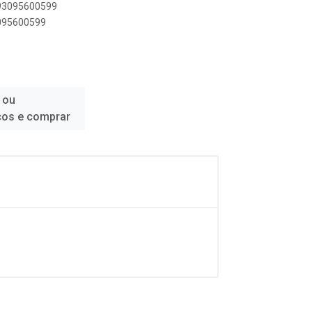
893095600599
3095600599
 ou
ços e comprar