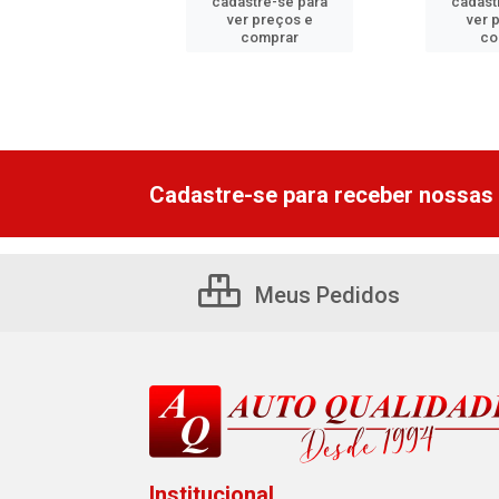
cadastre-se para
cadast
astre-se para
ver preços e
ver 
er preços e
comprar
co
comprar
Cadastre-se para receber nossas 
Meus Pedidos
Institucional