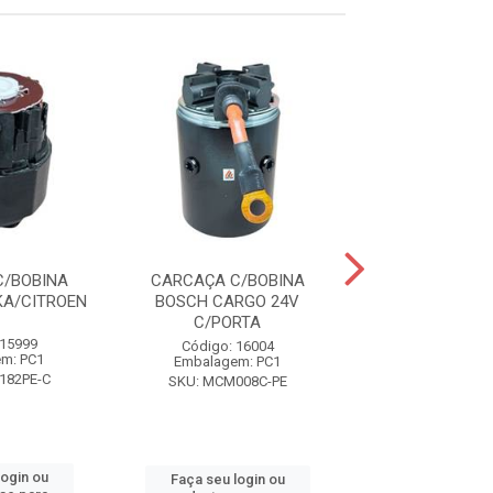
C/BOBINA
CARCAÇA C/BOBINA
CARCAÇA C/
KA/CITROEN
BOSCH CARGO 24V
DUCATO CITROE
C/PORTA
 15999
Código: 16
Código: 16004
m: PC1
Embalagem:
Embalagem: PC1
182PE-C
SKU: MCM2
SKU: MCM008C-PE
login ou
Faça seu log
Faça seu login ou