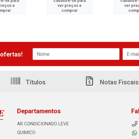
re-se para
cadastre-se para
cadastre-
preços e
ver preços e
ver pre
mprar
comprar
comp
ofertas!
Títulos
Notas Fiscais
Departamentos
Fa
AR CONDICIONADO LEVE
QUIMICO