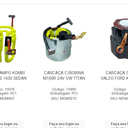
CAMPO KOMBI
CARCAÇA C/BOBINA
CARCAÇA 
0 1600 SEDAN
M100R 24V VW TITAN
VALEO FORD 
o: 15976
Código: 15995
Código:
agem: PC1
Embalagem: PC1
Embalage
 MCM007
SKU: MCM927C
SKU: MCM
eu login ou
Faça seu login ou
Faça seu 