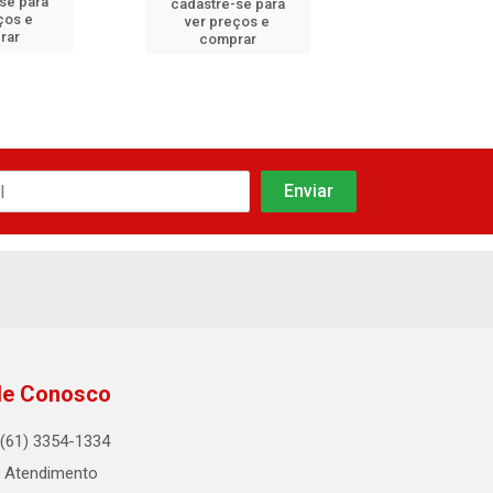
se para
cadastre-se
cadastre-se para
ços e
ver preços
ver preços e
rar
compra
comprar
le Conosco
(61) 3354-1334
Atendimento