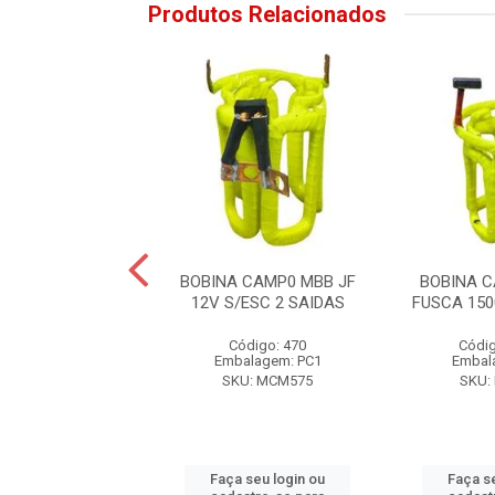
Produtos Relacionados
AÇA C/BOBINA
BOBINA CAMP0 MBB JF
BOBINA 
H SCANIA 24V
12V S/ESC 2 SAIDAS
FUSCA 150
C/PORT
Código: 470
Códig
digo: 16002
Embalagem: PC1
Embal
alagem: PC1
SKU: MCM575
SKU:
: MCM006PE-C
Faça seu login ou
Faça s
 seu login ou