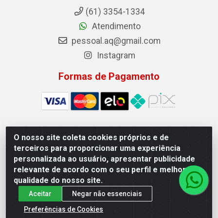
(61) 3354-1334
Atendimento
pessoal.aq@gmail.com
Instagram
Formas de Pagamento
O nosso site coleta cookies próprios e de
Auto Qualidade Comercio de Pecas LTDA - Quadra Qi
terceiros para proporcionar uma experiência
23, S/N, Lote 05/06 - Taguatinga, Brasília/DF - CEP
personalizada ao usuário, apresentar publicidade
72.135-230 - CNPJ 72.617.459/0001-40
relevante de acordo com o seu perfil e melhorar a
qualidade do nosso site.
Aceitar
Negar não essenciais
Preferências de Cookies