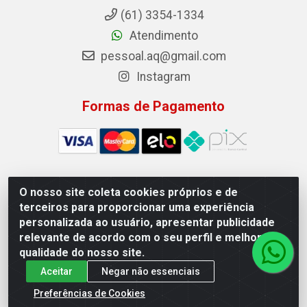
(61) 3354-1334
Atendimento
pessoal.aq@gmail.com
Instagram
Formas de Pagamento
O nosso site coleta cookies próprios e de
Auto Qualidade Comercio de Pecas LTDA - Quadra Qi
terceiros para proporcionar uma experiência
23, S/N, Lote 05/06 - Taguatinga, Brasília/DF - CEP
personalizada ao usuário, apresentar publicidade
72.135-230 - CNPJ 72.617.459/0001-40
relevante de acordo com o seu perfil e melhorar a
qualidade do nosso site.
Aceitar
Negar não essenciais
Preferências de Cookies