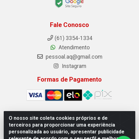
Fale Conosco
(61) 3354-1334
Atendimento
pessoal.aq@gmail.com
Instagram
Formas de Pagamento
O nosso site coleta cookies próprios e de
Auto Qualidade Comercio de Pecas LTDA - Quadra Qi
terceiros para proporcionar uma experiência
23, S/N, Lote 05/06 - Taguatinga, Brasília/DF - CEP
personalizada ao usuário, apresentar publicidade
72.135-230 - CNPJ 72.617.459/0001-40
relevante de acordo com o seu perfil e melhorar a