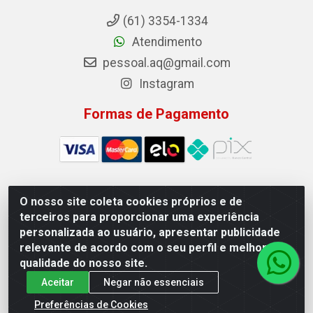
(61) 3354-1334
Atendimento
pessoal.aq@gmail.com
Instagram
Formas de Pagamento
O nosso site coleta cookies próprios e de
Auto Qualidade Comercio de Pecas LTDA - Quadra Qi
terceiros para proporcionar uma experiência
23, S/N, Lote 05/06 - Taguatinga, Brasília/DF - CEP
personalizada ao usuário, apresentar publicidade
72.135-230 - CNPJ 72.617.459/0001-40
relevante de acordo com o seu perfil e melhorar a
qualidade do nosso site.
Aceitar
Negar não essenciais
Preferências de Cookies