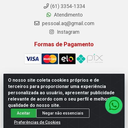
(61) 3354-1334
Atendimento
pessoal.aq@gmail.com
Instagram
Formas de Pagamento
O nosso site coleta cookies próprios e de
Auto Qualidade Comercio de Pecas LTDA - Quadra Qi
terceiros para proporcionar uma experiência
23, S/N, Lote 05/06 - Taguatinga, Brasília/DF - CEP
personalizada ao usuário, apresentar publicidade
72.135-230 - CNPJ 72.617.459/0001-40
relevante de acordo com o seu perfil e melhorar a
qualidade do nosso site.
Aceitar
Negar não essenciais
Preferências de Cookies