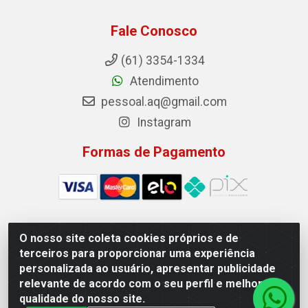
Fale Conosco
(61) 3354-1334
Atendimento
pessoal.aq@gmail.com
Instagram
Formas de Pagamento
O nosso site coleta cookies próprios e de
Auto Qualidade Comercio de Pecas LTDA - Quadra Qi
terceiros para proporcionar uma experiência
23, S/N, Lote 05/06 - Taguatinga, Brasília/DF - CEP
personalizada ao usuário, apresentar publicidade
72.135-230 - CNPJ 72.617.459/0001-40
relevante de acordo com o seu perfil e melhorar a
qualidade do nosso site.