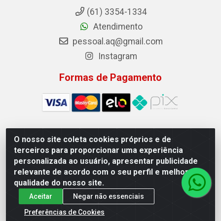
(61) 3354-1334
Atendimento
pessoal.aq@gmail.com
Instagram
Formas de Pagamento
O nosso site coleta cookies próprios e de
Auto Qualidade Comercio de Pecas LTDA - Quadra Qi
terceiros para proporcionar uma experiência
23, S/N, Lote 05/06 - Taguatinga, Brasília/DF - CEP
personalizada ao usuário, apresentar publicidade
72.135-230 - CNPJ 72.617.459/0001-40
relevante de acordo com o seu perfil e melhorar a
qualidade do nosso site.
Aceitar
Negar não essenciais
Preferências de Cookies