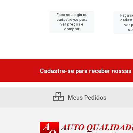
 seu login ou
Faça seu login ou
Faça s
astre-se para
cadastre-se para
cadast
er preços e
ver preços e
ver 
comprar
comprar
co
Cadastre-se para receber nossas 
Meus Pedidos