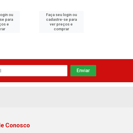
login ou
Faça seu login ou
Faça seu log
se para
cadastre-se para
cadastre-se
ços e
ver preços e
ver preços
rar
comprar
compra
le Conosco