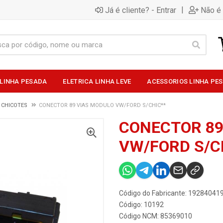
|
Já é cliente? - Entrar
Não é 
 LINHA PESADA
ELETRICA LINHA LEVE
ACESSORIOS LINHA PE
 CHICOTES
CONECTOR 89 VIAS MODULO VW/FORD S/CHIC**
CONECTOR 89
VW/FORD S/C
Código do Fabricante: 19284041
Código: 10192
Código NCM: 85369010