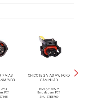
 7 VIAS
CHICOTE 2 VIAS VW FORD
CONECTOR 2 VI
ANIA/MBB
CAMINHÃO
***
 7214
Código: 10552
Código: 85
m: PC1
Embalagem: PC1
Embalagem:
E7665
SKU: ETE5709
SKU: ETE7