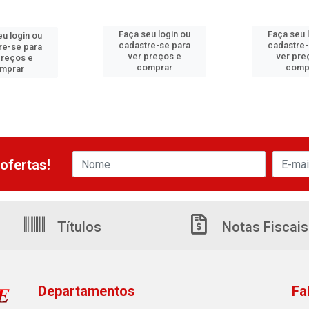
Faça seu login ou
Faça seu 
eu login ou
cadastre-se para
cadastre-
re-se para
ver preços e
ver pre
preços e
comprar
comp
mprar
ofertas!
Títulos
Notas Fiscais
Departamentos
Fa