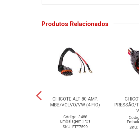
Produtos Relacionados
COTE 3 VIAS
CHICOTE ALT 80 AMP.
CHICO
RASEIRA ONIBUS
MBB/VOLVO/VW (4 FIO)
PRESSÃO/
ódigo: 6725
Código: 3488
Códig
alagem: PC1
Embalagem: PC1
Embal
KU: ETE5091
SKU: ETE7599
SKU: