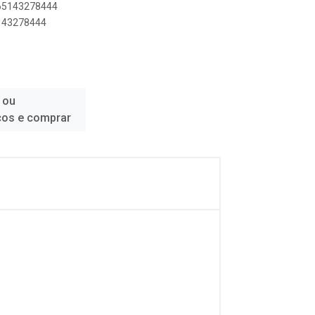
165143278444
5143278444
 ou
ços e comprar