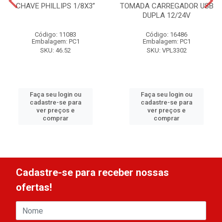
CHAVE PHILLIPS 1/8X3”
TOMADA CARREGADOR USB
DUPLA 12/24V
Código: 11083
Código: 16486
Embalagem: PC1
Embalagem: PC1
SKU: 46.52
SKU: VPL3302
Faça seu login ou
Faça seu login ou
cadastre-se para
cadastre-se para
ver preços e
ver preços e
comprar
comprar
Cadastre-se para receber nossas
ofertas!