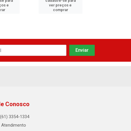
se para
cadastre-se para
cadastre-se
ços e
ver preços e
ver preços
rar
comprar
compra
le Conosco
(61) 3354-1334
Atendimento