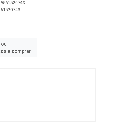
899561520743
9561520743
 ou
ços e comprar