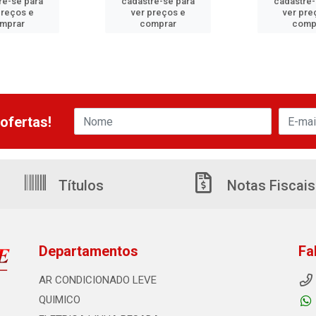
re-se para
cadastre-se para
cadastre-
preços e
ver preços e
ver pre
mprar
comprar
comp
ofertas!
Títulos
Notas Fiscais
Departamentos
Fa
AR CONDICIONADO LEVE
QUIMICO