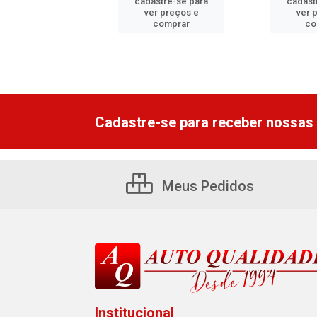
astre-se para
cadastre-se para
cadast
er preços e
ver preços e
ver 
comprar
comprar
co
Cadastre-se para receber nossas 
Meus Pedidos
Institucional