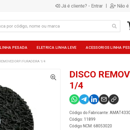
|
Já é cliente? - Entrar
Não é 
 LINHA PESADA
ELETRICA LINHA LEVE
ACESSORIOS LINHA PE
REMOVEDORP/FURADEIRA 1/4
DISCO REMOV
1/4
Código do Fabricante: AMAT433
Código: 11899
Código NCM: 68053020