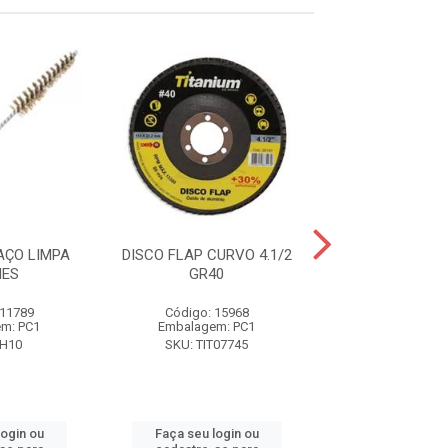
AÇO LIMPA
DISCO FLAP CURVO 4.1/2
JOGO CHAVE DE
NES
GR40
PHILLIPS 6
 11789
Código: 15968
Código: 12
m: PC1
Embalagem: PC1
Embalagem:
PH10
SKU: TIT07745
SKU: WS97
login ou
Faça seu login ou
Faça seu log