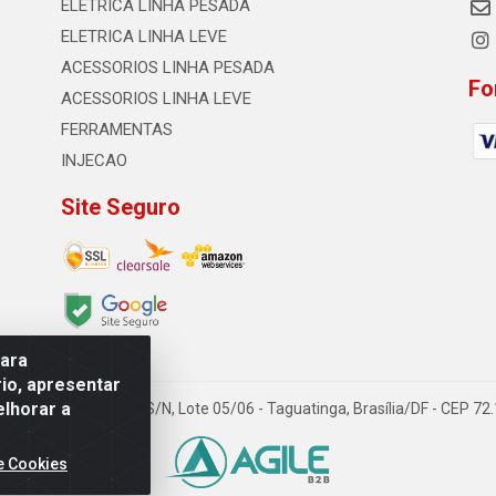
ELETRICA LINHA PESADA
ELETRICA LINHA LEVE
ACESSORIOS LINHA PESADA
Fo
ACESSORIOS LINHA LEVE
FERRAMENTAS
INJECAO
Site Seguro
para
io, apresentar
elhorar a
TDA - Quadra Qi 23, S/N, Lote 05/06 - Taguatinga, Brasília/DF - CEP 7
e Cookies