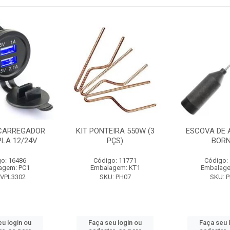
CARREGADOR
KIT PONTEIRA 550W (3
ESCOVA DE 
PLA 12/24V
PÇS)
BOR
o: 16486
Código: 11771
Código:
agem: PC1
Embalagem: KT1
Embalage
 VPL3302
SKU: PH07
SKU: 
eu login ou
Faça seu login ou
Faça seu 