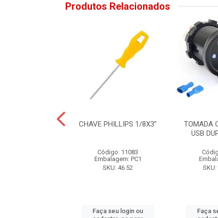
Produtos Relacionados
OLDA 550W 220V
CHAVE PHILLIPS 1/8X3”
TOMADA 
USB DU
ódigo: 6472
Código: 11083
Códig
alagem: PC1
Embalagem: PC1
Embal
SKU: PH04
SKU: 46.52
SKU:
 seu login ou
Faça seu login ou
Faça s