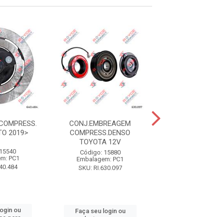
COMPRESS.
CONJ.EMBREAGEM
CONJ.EMBR
TO 2019>
COMPRESS.DENSO
COMPRESS CH
TOYOTA 12V
12V
 15540
Código: 15880
Código: 15
m: PC1
Embalagem: PC1
Embalagem:
640.484
SKU: RI.630.097
SKU: RI.630
login ou
Faça seu login ou
Faça seu log