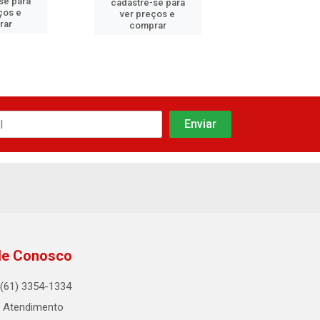
se para
cadastre-se para
cadastre-se 
ços e
ver preços e
ver preços
rar
comprar
comprar
le Conosco
(61) 3354-1334
Atendimento