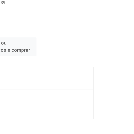
539
9
 ou
ços e comprar