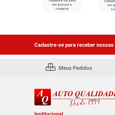
cadastre-se para
astre-se para
cadast
ver preços e
er preços e
ver 
comprar
comprar
co
Cadastre-se para receber nossas 
Meus Pedidos
Institucional