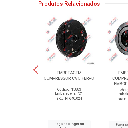
Produtos Relacionados
MBREAGEM
EMBREAGEM
EMB
ESSOR DENSO
COMPRESSOR CVC FERRO
COMPRE
S15/10S17
EMBOR
Código: 15883
digo: 16767
Códig
Embalagem: PC1
alagem: PC1
Embal
SKU: RI.640.024
: RI.640.008
SKU: 
Faça seu login ou
 seu login ou
Faça se