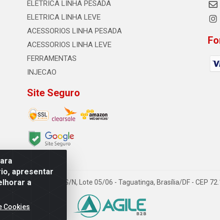
ELETRICA LINHA PESADA
ELETRICA LINHA LEVE
ACESSORIOS LINHA PESADA
Fo
ACESSORIOS LINHA LEVE
FERRAMENTAS
INJECAO
Site Seguro
para
io, apresentar
elhorar a
TDA - Quadra Qi 23, S/N, Lote 05/06 - Taguatinga, Brasília/DF - CEP 7
e Cookies