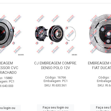
REAGEM
CJ EMBREAGEM COMPRE.
EMBREAGEM 
SSOR CVC
DENSO POLO 12V
FIAT DUCA
RACHADO
Código: 16766
Código:
o: 15882
Embalagem: PC1
Embalage
agem: PC1
SKU: RI.630.361
SKU: RI.
RI.640.003
Faça seu login ou
Faça seu 
u login ou