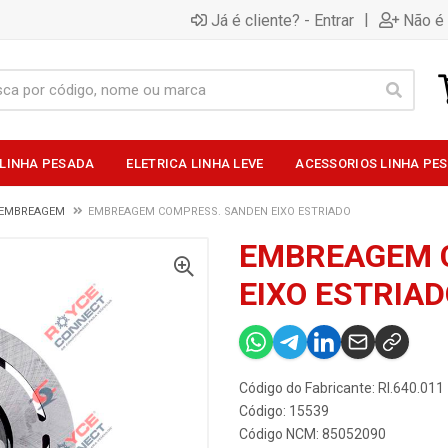
|
Já é cliente? - Entrar
Não é 
 LINHA PESADA
ELETRICA LINHA LEVE
ACESSORIOS LINHA PE
 EMBREAGEM
EMBREAGEM COMPRESS. SANDEN EIXO ESTRIADO
EMBREAGEM 
EIXO ESTRIA
Código do Fabricante: RI.640.011
Código: 15539
Código NCM: 85052090