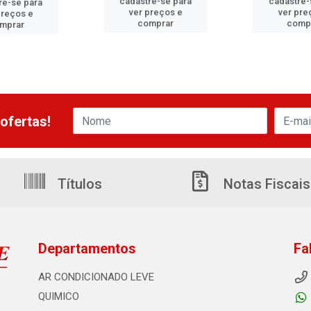
cadastre-se para
cadastre-
re-se para
ver preços e
ver pre
preços e
comprar
comp
mprar
ofertas!
Títulos
Notas Fiscais
Departamentos
Fa
AR CONDICIONADO LEVE
QUIMICO