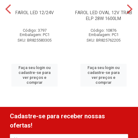
FAROL LED 12/24V
FAROL LED OVAL 12V TRAB
ELP 28W 1600LM
Código: 3797
Código: 10876
Embalagem: PC1
Embalagem: PC1
SKU: BR825583305
SKU: BR825762205
Faça seu login ou
Faça seu login ou
cadastre-se para
cadastre-se para
ver preços e
ver preços e
comprar
comprar
Cadastre-se para receber nossas
ofertas!