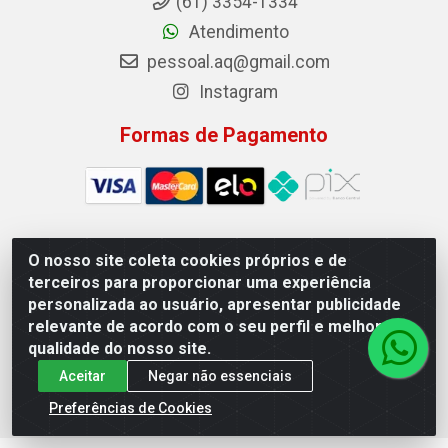
(61) 3354-1334
Atendimento
pessoal.aq@gmail.com
Instagram
Formas de Pagamento
O nosso site coleta cookies próprios e de
Auto Qualidade Comercio de Pecas LTDA - Quadra Qi
terceiros para proporcionar uma experiência
23, S/N, Lote 05/06 - Taguatinga, Brasília/DF - CEP
personalizada ao usuário, apresentar publicidade
72.135-230 - CNPJ 72.617.459/0001-40
relevante de acordo com o seu perfil e melhorar a
qualidade do nosso site.
Aceitar
Negar não essenciais
Preferências de Cookies