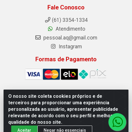
Fale Conosco
(61) 3354-1334
Atendimento
pessoal.aq@gmail.com
Instagram
Formas de Pagamento
O nosso site coleta cookies próprios e de
Auto Qualidade Comercio de Pecas LTDA - Quadra Qi
terceiros para proporcionar uma experiência
23, S/N, Lote 05/06 - Taguatinga, Brasília/DF - CEP
personalizada ao usuário, apresentar publicidade
72.135-230 - CNPJ 72.617.459/0001-40
relevante de acordo com o seu perfil e melhorar a
qualidade do nosso site.
Aceitar
Negar não essenciais