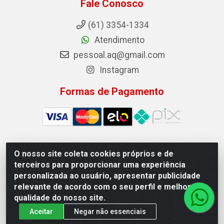
Fale Conosco
(61) 3354-1334
Atendimento
pessoal.aq@gmail.com
Instagram
Formas de Pagamento
O nosso site coleta cookies próprios e de
Auto Qualidade Comercio de Pecas LTDA - Quadra Qi
terceiros para proporcionar uma experiência
23, S/N, Lote 05/06 - Taguatinga, Brasília/DF - CEP
personalizada ao usuário, apresentar publicidade
72.135-230 - CNPJ 72.617.459/0001-40
relevante de acordo com o seu perfil e melhorar a
qualidade do nosso site.
Aceitar
Negar não essenciais