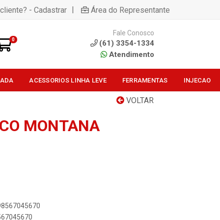
|
cliente? - Cadastrar
Área do Representante
Fale Conosco
0
(61) 3354-1334
Atendimento
SADA
ACESSORIOS LINHA LEVE
FERRAMENTAS
INJECAO
VOLTAR
LCO MONTANA
898567045670
8567045670