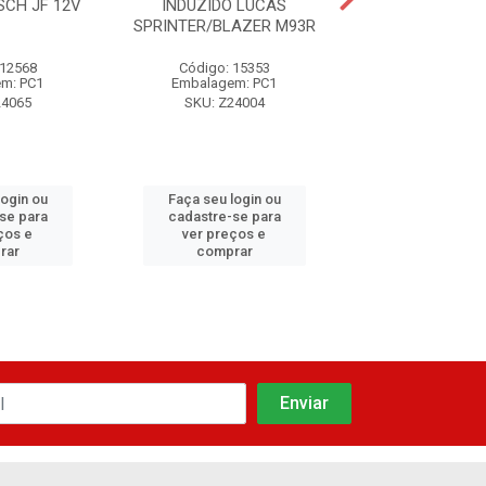
SCH JF 12V
INDUZIDO LUCAS
INDUZIDO W
SPRINTER/BLAZER M93R
PERKINS/MWM
 12568
Código: 15353
Código: 15
m: PC1
Embalagem: PC1
Embalagem:
24065
SKU: Z24004
SKU: Z240
login ou
Faça seu login ou
Faça seu log
se para
cadastre-se para
cadastre-se
ços e
ver preços e
ver preços
rar
comprar
compra