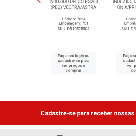
UZIDO BOSCH
INDUZIDO DELCO PG260
INDUZIDO 
CTRA/FRONTIER
(PEQ) VECTRA/ASTRA
ONIX/PR
digo: 12394
Código: 7854
Códig
alagem: PC1
Embalagem: PC1
Embal
: ZM8397803
SKU: DR10525504
SKU: D
 seu login ou
Faça seu login ou
Faça s
astre-se para
cadastre-se para
cadast
er preços e
ver preços e
ver 
comprar
comprar
co
Cadastre-se para receber nossas 