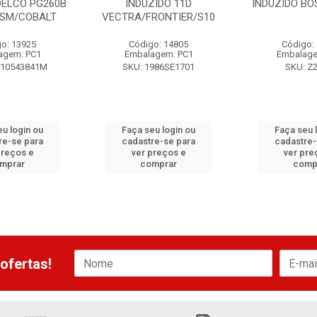
DELCO PG260B
INDUZIDO 11D
INDUZIDO BO
ISM/COBALT
VECTRA/FRONTIER/S10
o: 13925
Código: 14805
Código:
agem: PC1
Embalagem: PC1
Embalage
R10543841M
SKU: 1986SE1701
SKU: Z
eu login ou
Faça seu login ou
Faça seu 
re-se para
cadastre-se para
cadastre-
preços e
ver preços e
ver pre
mprar
comprar
comp
ofertas!