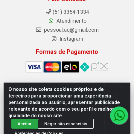
(61) 3354-1334
Atendimento
pessoal.aq@gmail.com
Instagram
Formas de Pagamento
O nosso site coleta cookies próprios e de
Auto Qualidade Comercio de Pecas LTDA - Quadra Qi
terceiros para proporcionar uma experiência
23, S/N, Lote 05/06 - Taguatinga, Brasília/DF - CEP
personalizada ao usuário, apresentar publicidade
72.135-230 - CNPJ 72.617.459/0001-40
relevante de acordo com o seu perfil e melhorar a
qualidade do nosso site.
Aceitar
Negar não essenciais
Preferências de Cookies