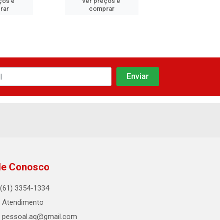
ços e
ver preços e
ver preços
rar
comprar
compra
le Conosco
(61) 3354-1334
Atendimento
pessoal.aq@gmail.com