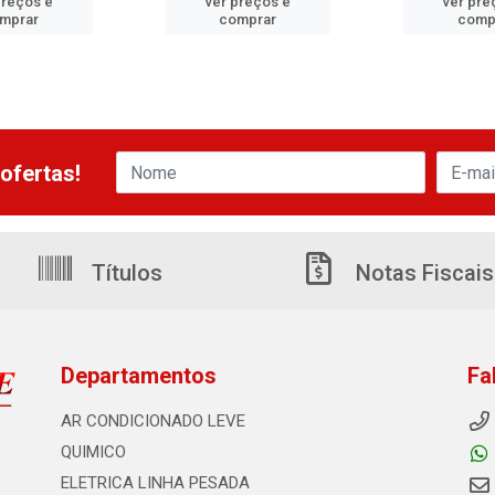
preços e
ver preços e
ver pre
mprar
comprar
comp
ofertas!
Títulos
Notas Fiscais
Departamentos
Fa
AR CONDICIONADO LEVE
QUIMICO
ELETRICA LINHA PESADA