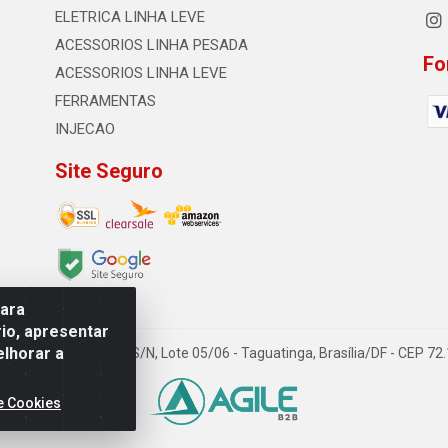
ELETRICA LINHA LEVE
ACESSORIOS LINHA PESADA
Fo
ACESSORIOS LINHA LEVE
FERRAMENTAS
INJECAO
Site Seguro
para
io, apresentar
elhorar a
TDA - Quadra Qi 23, S/N, Lote 05/06 - Taguatinga, Brasília/DF - CEP 7
e Cookies