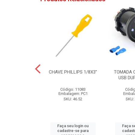
OLDA 550W 220V
CHAVE PHILLIPS 1/8X3”
TOMADA 
USB DU
ódigo: 6472
Código: 11083
Códig
alagem: PC1
Embalagem: PC1
Embal
SKU: PH04
SKU: 46.52
SKU:
 seu login ou
Faça seu login ou
Faça s
astre-se para
cadastre-se para
cadast