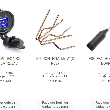
CARREGADOR
KIT PONTEIRA 550W (3
ESCOVA DE 
PLA 12/24V
PÇS)
BOR
o: 16486
Código: 11771
Código:
agem: PC1
Embalagem: KT1
Embalage
 VPL3302
SKU: PH07
SKU: 
eu login ou
Faça seu login ou
Faça seu 
re-se para
cadastre-se para
cadastre-