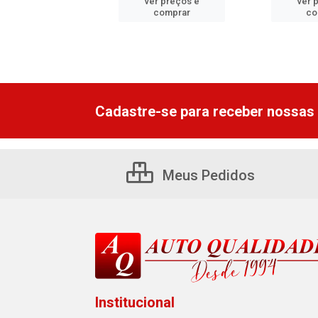
er preços e
ver preços e
ver 
comprar
comprar
co
Cadastre-se para receber nossas 
Meus Pedidos
Institucional