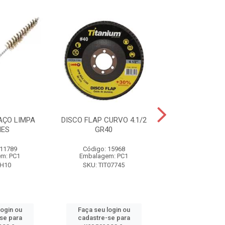
AÇO LIMPA
DISCO FLAP CURVO 4.1/2
JOGO CHAVE DE
NES
GR40
PHILLIPS 6
 11789
Código: 15968
Código: 12
m: PC1
Embalagem: PC1
Embalagem:
PH10
SKU: TIT07745
SKU: WS97
login ou
Faça seu login ou
Faça seu log
se para
cadastre-se para
cadastre-se