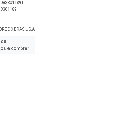
060833011891
0833011891
RE DO BRASIL S.A.
 ou
ços e comprar