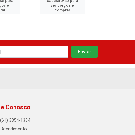
se para
cadastre-se para
cadastre-se
ços e
ver preços e
ver preços
rar
comprar
compra
le Conosco
(61) 3354-1334
Atendimento