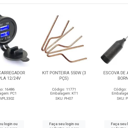
CARREGADOR
KIT PONTEIRA 550W (3
ESCOVA DE 
PLA 12/24V
PÇS)
BOR
o: 16486
Código: 11771
Código:
agem: PC1
Embalagem: KT1
Embalage
 VPL3302
SKU: PH07
SKU: 
eu login ou
Faça seu login ou
Faça seu 