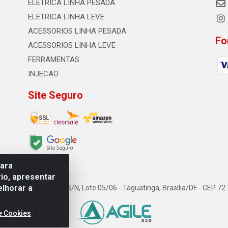
ELETRICA LINHA PESADA
ELETRICA LINHA LEVE
ACESSORIOS LINHA PESADA
Fo
ACESSORIOS LINHA LEVE
FERRAMENTAS
INJECAO
Site Seguro
para
io, apresentar
elhorar a
TDA - Quadra Qi 23, S/N, Lote 05/06 - Taguatinga, Brasília/DF - CEP 7
e Cookies