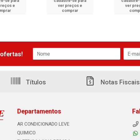
re-se para
cadastre-se para
cadastre-
preços e
ver preços e
ver pre
mprar
comprar
comp
ofertas!
Títulos
Notas Fiscais
Departamentos
Fa
AR CONDICIONADO LEVE
QUIMICO