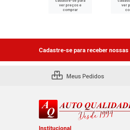
astre-se para
cadastre-se para
cadast
er preços e
ver preços e
ver 
comprar
comprar
co
Cadastre-se para receber nossas 
Meus Pedidos
Institucional