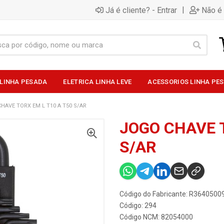
|
Já é cliente? - Entrar
Não é 
 LINHA PESADA
ELETRICA LINHA LEVE
ACESSORIOS LINHA PE
HAVE TORX EM L T10 A T50 S/AR
JOGO CHAVE T
S/AR
Código do Fabricante: R3640500
Código: 294
Código NCM: 82054000