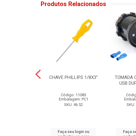
Produtos Relacionados
OLDA 550W 220V
CHAVE PHILLIPS 1/8X3”
TOMADA 
USB DU
ódigo: 6472
Código: 11083
Códig
alagem: PC1
Embalagem: PC1
Embal
SKU: PH04
SKU: 46.52
SKU:
 seu login ou
Faça seu login ou
Faça s