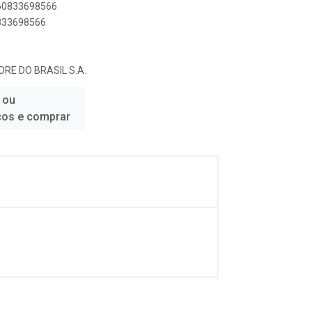
060833698566
0833698566
RE DO BRASIL S.A.
 ou
ços e comprar