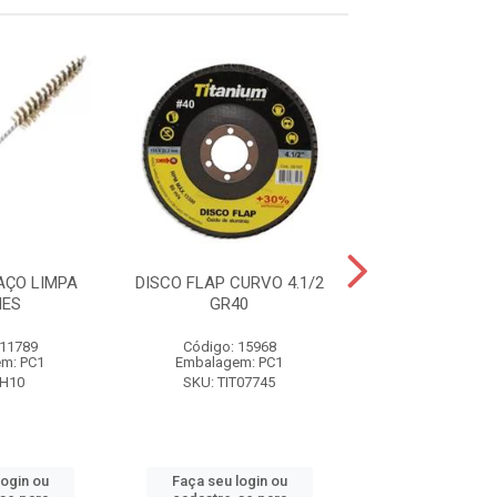
AÇO LIMPA
DISCO FLAP CURVO 4.1/2
JOGO CHAVE DE
NES
GR40
PHILLIPS 6
 11789
Código: 15968
Código: 12
m: PC1
Embalagem: PC1
Embalagem:
PH10
SKU: TIT07745
SKU: WS97
login ou
Faça seu login ou
Faça seu log