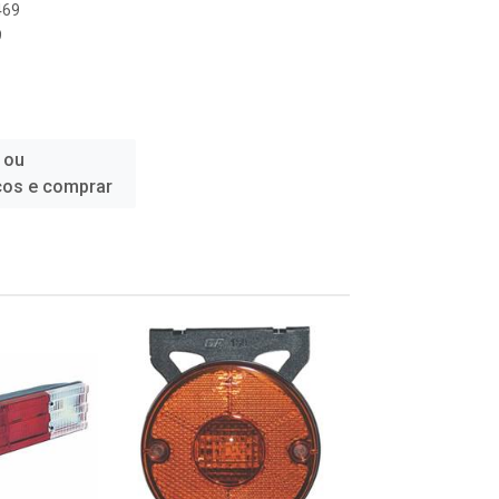
469
9
 ou
ços e comprar