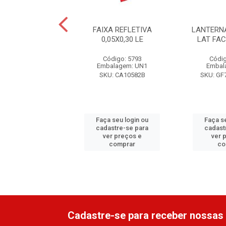
A LED TRAS 24V
FAIXA REFLETIVA
LANTERNA
ND FREIO/RE
0,05X0,30 LE
LAT FAC
digo: 14093
Código: 5793
Códig
alagem: PC1
Embalagem: UN1
Embal
: ASP1113400
SKU: CA10582B
SKU: GF
 seu login ou
Faça seu login ou
Faça s
astre-se para
cadastre-se para
cadast
er preços e
ver preços e
ver 
comprar
comprar
co
Cadastre-se para receber nossas 