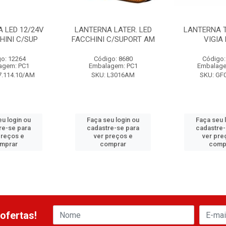
 LED 12/24V
LANTERNA LATER. LED
LANTERNA 
HINI C/SUP
FACCHINI C/SUPORT AM
VIGIA
o: 12264
Código: 8680
Código:
agem: PC1
Embalagem: PC1
Embalage
7.114.10/AM
SKU: L3016AM
SKU: GF0
eu login ou
Faça seu login ou
Faça seu 
re-se para
cadastre-se para
cadastre-
preços e
ver preços e
ver pre
mprar
comprar
comp
ofertas!