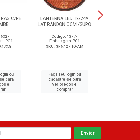
TRAS C/RE
LANTERNA LED 12/24V
LANTERNA LED
 MBB
LAT RANDON COM /SUPO
RANDON C/SUP 
 5027
Código: 13774
Código: 17
m: PC1
Embalagem: PC1
Embalagem:
.173.8
SKU: GF5.127.10/AM
SKU: L3011
login ou
Faça seu login ou
Faça seu log
se para
cadastre-se para
cadastre-se
ços e
ver preços e
ver preços
rar
comprar
compra