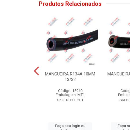
Produtos Relacionados
EIRA 6MM 4860
MANGUEIRA R134A 10MM
MANGUEIR
/16 PAREDE 3MM
13/32
digo: 15943
Código: 15940
Códig
alagem: MT1
Embalagem: MT1
Embal
: RI.800.704
SKU: RI.800.201
SKU: R
 seu login ou
Faça seu login ou
Faça se