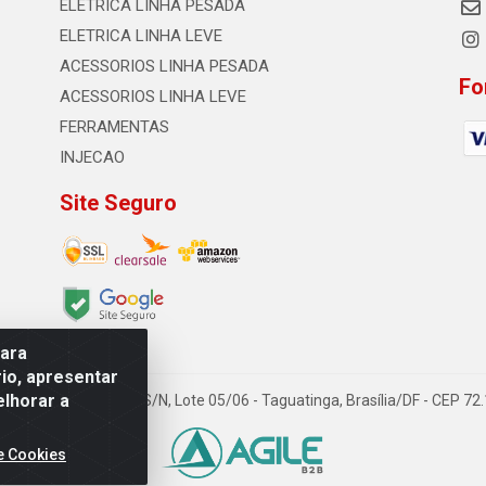
ELETRICA LINHA PESADA
ELETRICA LINHA LEVE
ACESSORIOS LINHA PESADA
Fo
ACESSORIOS LINHA LEVE
FERRAMENTAS
INJECAO
Site Seguro
para
io, apresentar
elhorar a
TDA - Quadra Qi 23, S/N, Lote 05/06 - Taguatinga, Brasília/DF - CEP 7
e Cookies