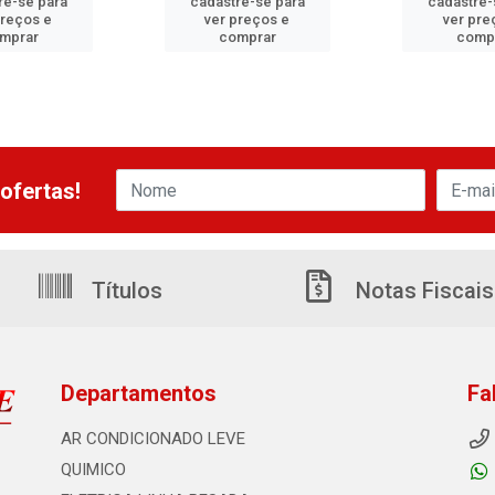
re-se para
cadastre-se para
cadastre-
preços e
ver preços e
ver pre
mprar
comprar
comp
ofertas!
Títulos
Notas Fiscais
Departamentos
Fa
AR CONDICIONADO LEVE
QUIMICO