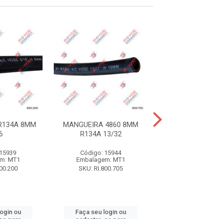
R134A 8MM
MANGUEIRA 4860 8MM
MANGUEIRA 10
6
R134A 13/32
PAREDE 4
 15939
Código: 15944
Código: 15
m: MT1
Embalagem: MT1
Embalagem:
800.200
SKU: RI.800.705
SKU: RI.800
login ou
Faça seu login ou
Faça seu log