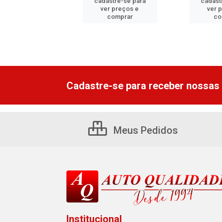
astre-se para
cadastre-se para
cadast
er preços e
ver preços e
ver 
comprar
comprar
co
Cadastre-se para receber nossas 
Meus Pedidos
Institucional