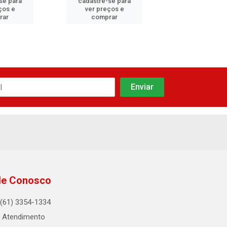
se para
cadastre-se para
cadastre-se 
ços e
ver preços e
ver preços
rar
comprar
comprar
le Conosco
(61) 3354-1334
Atendimento