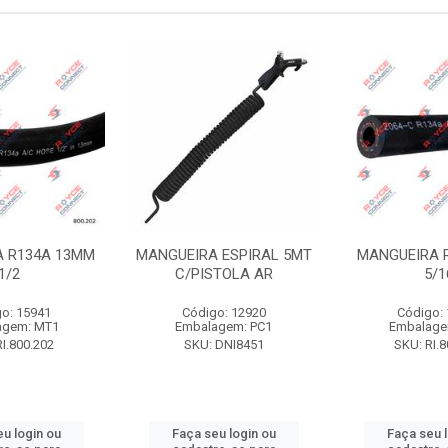
A R134A 13MM
MANGUEIRA ESPIRAL 5MT
MANGUEIRA 
1/2
C/PISTOLA AR
5/1
o: 15941
Código: 12920
Código:
agem: MT1
Embalagem: PC1
Embalage
I.800.202
SKU: DNI8451
SKU: RI.
u login ou
Faça seu login ou
Faça seu 