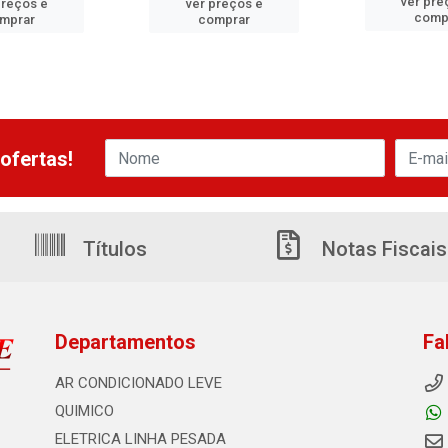
ver pre
preços e
ver preços e
comp
mprar
comprar
ofertas!
Títulos
Notas Fiscais
Departamentos
Fa
AR CONDICIONADO LEVE
QUIMICO
ELETRICA LINHA PESADA