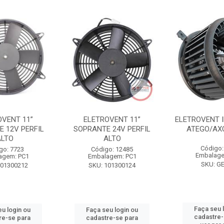
OVENT 11”
ELETROVENT 11”
ELETROVENT I
E 12V PERFIL
SOPRANTE 24V PERFIL
ATEGO/AX
ALTO
ALTO
Código:
go: 7723
Código: 12485
Embalage
agem: PC1
Embalagem: PC1
SKU: G
101300212
SKU: 101300124
Faça seu 
eu login ou
Faça seu login ou
cadastre-
re-se para
cadastre-se para