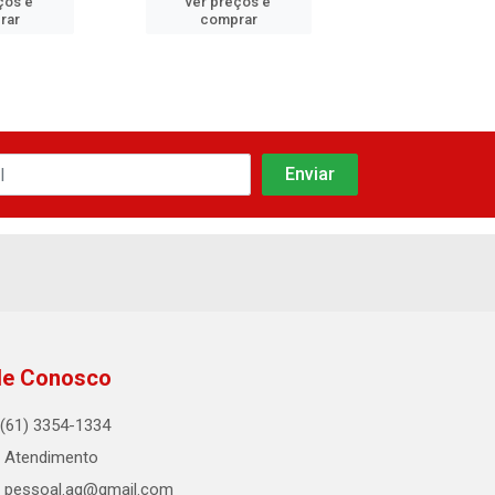
ços e
ver preços e
ver preços
rar
comprar
compra
le Conosco
(61) 3354-1334
Atendimento
pessoal.aq@gmail.com