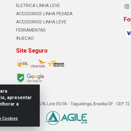
ELETRICA LINHA LEVE
ACESSORIOS LINHA PESADA
Fo
ACESSORIOS LINHA LEVE
FERRAMENTAS
INJECAO
Site Seguro
para
io, apresentar
elhorar a
TDA - Quadra Qi 23, S/N, Lote 05/06 - Taguatinga, Brasília/DF - CEP 7
e Cookies