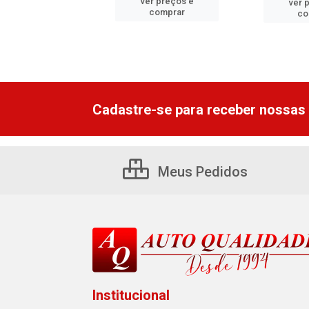
er preços e
ver preços e
ver 
comprar
comprar
co
Cadastre-se para receber nossas 
Meus Pedidos
Institucional