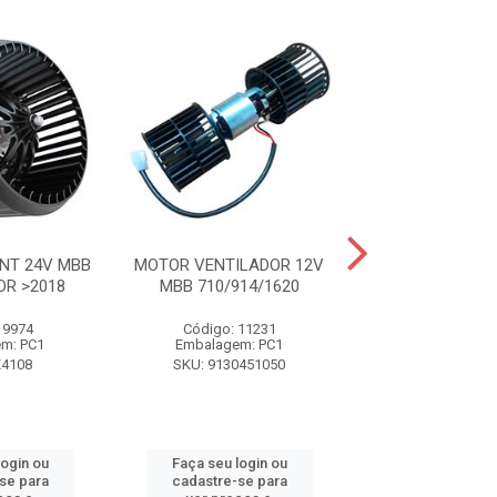
NT 24V MBB
MOTOR VENTILADOR 12V
MOTOR VENT I
OR >2018
MBB 710/914/1620
FORD CA
 9974
Código: 11231
Código: 11
m: PC1
Embalagem: PC1
Embalagem:
E4108
SKU: 9130451050
SKU: F006B1
login ou
Faça seu login ou
Faça seu log
se para
cadastre-se para
cadastre-se