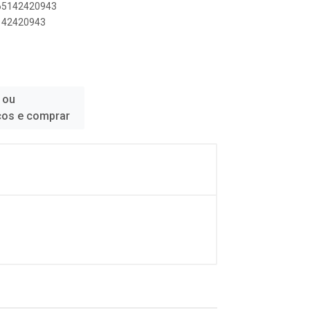
165142420943
5142420943
 ou
ços e comprar