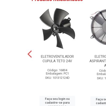
VENTILADOR 4P
ELETROVENTILADOR
ELETR
VERSAL 24V
CUPULA TETO 24V
ASPIRANT
ódigo: 1074
Código: 16834
Códi
alagem: PC1
Embalagem: PC1
Embal
KU: GE1156
SKU: 101312124D
SKU: 
 seu login ou
Faça seu login ou
Faça s
astre-se para
cadastre-se para
cadast