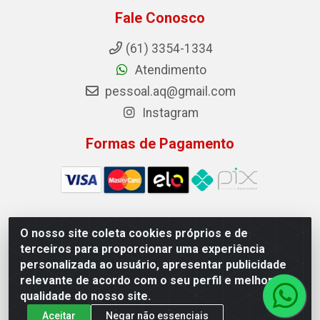
Fale Conosco
(61) 3354-1334
Atendimento
pessoal.aq@gmail.com
Instagram
Formas de Pagamento
O nosso site coleta cookies próprios e de
Auto Qualidade Comercio de Pecas LTDA - Quadra Qi
terceiros para proporcionar uma experiência
23, S/N, Lote 05/06 - Taguatinga, Brasília/DF - CEP
personalizada ao usuário, apresentar publicidade
72.135-230 - CNPJ 72.617.459/0001-40
relevante de acordo com o seu perfil e melhorar a
qualidade do nosso site.
Aceitar
Negar não essenciais