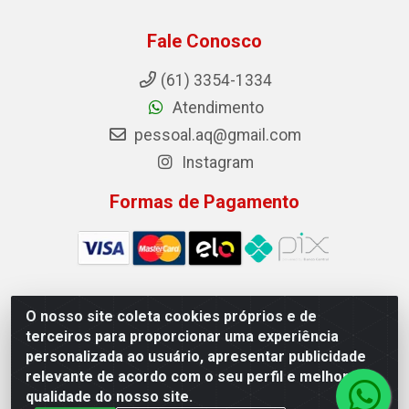
Fale Conosco
(61) 3354-1334
Atendimento
pessoal.aq@gmail.com
Instagram
Formas de Pagamento
O nosso site coleta cookies próprios e de
Auto Qualidade Comercio de Pecas LTDA - Quadra Qi
terceiros para proporcionar uma experiência
23, S/N, Lote 05/06 - Taguatinga, Brasília/DF - CEP
personalizada ao usuário, apresentar publicidade
72.135-230 - CNPJ 72.617.459/0001-40
relevante de acordo com o seu perfil e melhorar a
qualidade do nosso site.