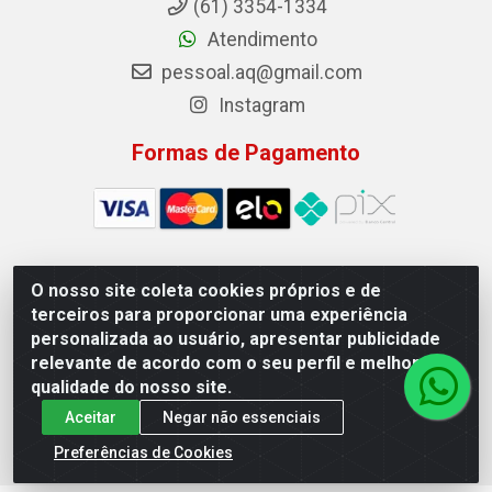
(61) 3354-1334
Atendimento
pessoal.aq@gmail.com
Instagram
Formas de Pagamento
O nosso site coleta cookies próprios e de
Auto Qualidade Comercio de Pecas LTDA - Quadra Qi
terceiros para proporcionar uma experiência
23, S/N, Lote 05/06 - Taguatinga, Brasília/DF - CEP
personalizada ao usuário, apresentar publicidade
72.135-230 - CNPJ 72.617.459/0001-40
relevante de acordo com o seu perfil e melhorar a
qualidade do nosso site.
Aceitar
Negar não essenciais
Preferências de Cookies