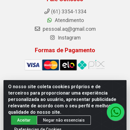
(61) 3354-1334
Atendimento
pessoal.aq@gmail.com
Instagram
Formas de Pagamento
O nosso site coleta cookies próprios e de
Auto Qualidade Comercio de Pecas LTDA - Quadra Qi
terceiros para proporcionar uma experiência
23, S/N, Lote 05/06 - Taguatinga, Brasília/DF - CEP
personalizada ao usuário, apresentar publicidade
72.135-230 - CNPJ 72.617.459/0001-40
relevante de acordo com o seu perfil e melhorar a
qualidade do nosso site.
Aceitar
Negar não essenciais
Preferências de Cookies