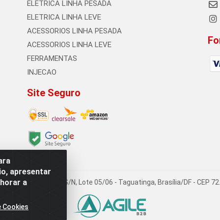
ELETRICA LINHA PESADA
ELETRICA LINHA LEVE
ACESSORIOS LINHA PESADA
Fo
ACESSORIOS LINHA LEVE
FERRAMENTAS
INJECAO
Site Seguro
ara
io, apresentar
lhorar a
DA - Quadra Qi 23, S/N, Lote 05/06 - Taguatinga, Brasília/DF - CEP 
e Cookies