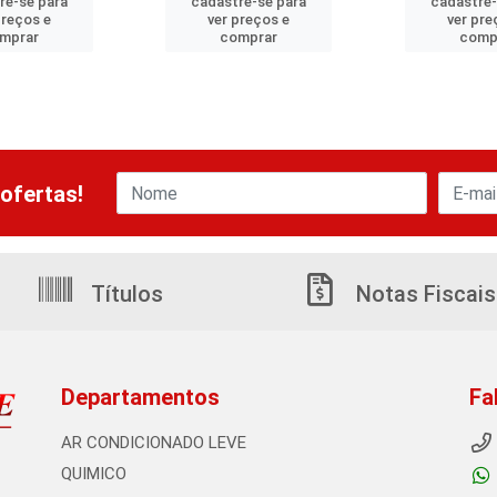
re-se para
cadastre-se para
cadastre-
preços e
ver preços e
ver pre
mprar
comprar
comp
ofertas!
Títulos
Notas Fiscais
Departamentos
Fa
AR CONDICIONADO LEVE
QUIMICO