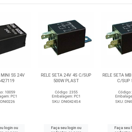
 MINI 5S 24V
RELE SETA 24V 4S C/SUP
RELE SETA MB
5427119
500W PLAST
C/SUP
o: 10059
Código: 2355
Código:
agem: PC1
Embalagem: PC1
Embalage
 DNI0226
SKU: DNI0424S4
SKU: DNI
eu login ou
Faça seu login ou
Faça seu 