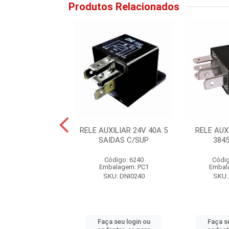
Produtos Relacionados
SENSOR FAROL
RELE AUXILIAR 24V 40A 5
RELE AUX
OMATICO 24V
SAIDAS C/SUP
384
digo: 14578
Código: 6240
Códig
alagem: PC1
Embalagem: PC1
Embal
U: DNI0502
SKU: DNI0240
SKU:
 seu login ou
Faça seu login ou
Faça s