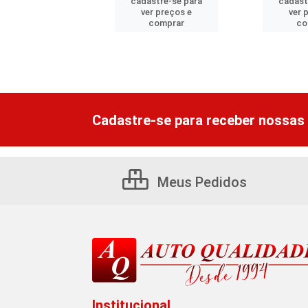
astre-se para
cadastre-se para
cadast
er preços e
ver preços e
ver 
comprar
comprar
co
Cadastre-se para receber nossas 
Meus Pedidos
Institucional