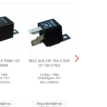
 4 TERM 12V
RELE AUX 24V 70A C/SUP
RELE AUXILI
 500W
(2T GD/2 PEQ
POTENCIA 24
 1468
Código: 1966
Código: 70
m: PC1
Embalagem: PC1
Embalagem:
0412S4
SKU: DNI0222
SKU: DNI0
login ou
Faça seu login ou
Faça seu log