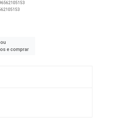
7896562105153
6562105153
 ou
ços e comprar