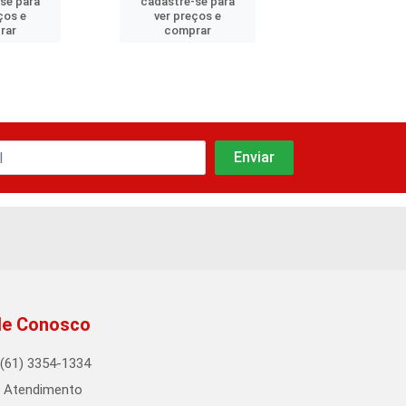
se para
cadastre-se para
cadastre-se
ços e
ver preços e
ver preços
rar
comprar
compra
le Conosco
(61) 3354-1334
Atendimento