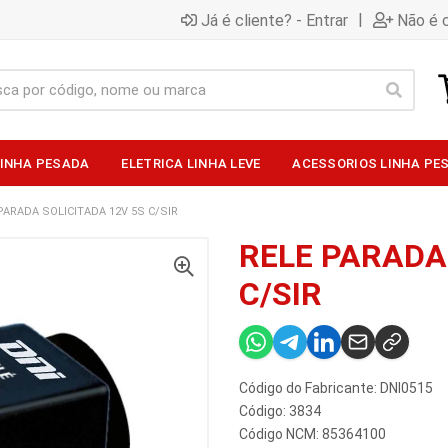
|
Já é cliente? - Entrar
Não é c
LINHA PESADA
ELETRICA LINHA LEVE
ACESSORIOS LINHA PE
PARADA SOLICITADA 12V 5S C/SIR
RELE PARADA
C/SIR
Código do Fabricante: DNI0515
Código: 3834
Código NCM: 85364100