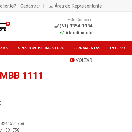
|
cliente? - Cadastrar
Área do Representante
Fale Conosco
0
(61) 3354-1334
Atendimento
SADA
ACESSORIOS LINHA LEVE
FERRAMENTAS
INJECAO
VOLTAR
 MBB 1111
3
898241531758
8241531758